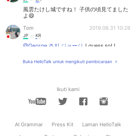
風雲たけし城ですね！ 子供の頃見てました
よ😄
Tom
2019.08.31 10:28
JP
KR
@George 조지 ジョージ
I guess so! I
forgot how it's like lol
Buka HelloTalk untuk mengikuti pembicaraan
George 조지 ジョージ
2019.08.31 10:25
EN
JP
@kiyo
あー🤣そうですね！
Ikuti kami
George 조지 ジョージ
2019.08.31 10:24
EN
JP
@Tom
Great isn’t it? Haha
AI Grammar
Press Kit
Laman HelloTalk
George 조지 ジョージ
2019.08.31 10:21
EN
JP