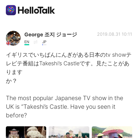
Aplikasi Pertukaran Bahasa
George 조지 ジョージ
2019.08.31 10:11
EN
JP
AI Grammar Checker
イギリスでいちばんにんぎがある日本のtv showテ
レビテ番組はTakeshi’s Castleです。見たことがあ
Indonesia
ります
か？
English
简体中文
The most popular Japanese TV show in the
UK is “Takeshi’s Castle. Have you seen it
繁體中文
Español
before?
العربية
Français