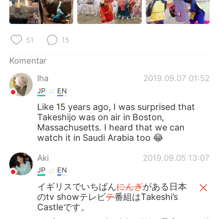
Deutsch
日本語
한국어
Русский
51
15
ไทย
Italiano
Komentar
Türkçe
Tiếng Việt
Iha
2019.09.07 01:52
JP
EN
Português
Like 15 years ago, I was surprised that
Takeshijo was on air in Boston,
Massachusetts. I heard that we can
watch it in Saudi Arabia too 😂
Aki
2019.09.05 13:07
JP
EN
イギリスでいちばん
にんぎ
がある日本
のtv showテレビ
テ
番組はTakeshi’s
Castleです。