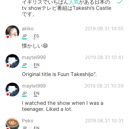
イギリスでいちばん
人気
がある日本の
tv showテレビ番組はTakeshi’s Castle
です。
akiko
2019.08.31 10:55
JP
ES
懐かしい😆
maytel999
2019.08.31 10:41
JP
EN
Original title is Fuun Takeshijo".
maytel999
2019.08.31 10:39
JP
EN
I watched the show when I was a
teenager. Liked a lot.
Peko
2019.08.31 10:31
JP
EN