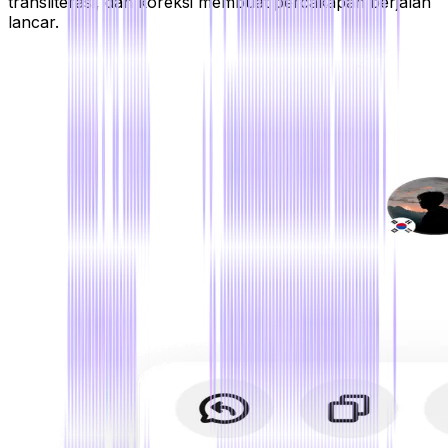
transliterasi, dan koreksi membuat percakapan berjalan
lancar.