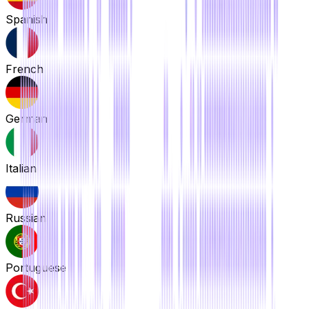
Spanish
French
German
Italian
Russian
Portuguese