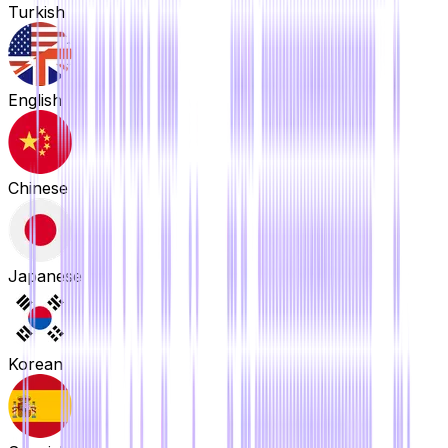
Turkish
English
Chinese
Japanese
Korean