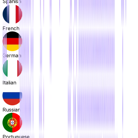
Spanish
French
German
Italian
Russian
Portuguese