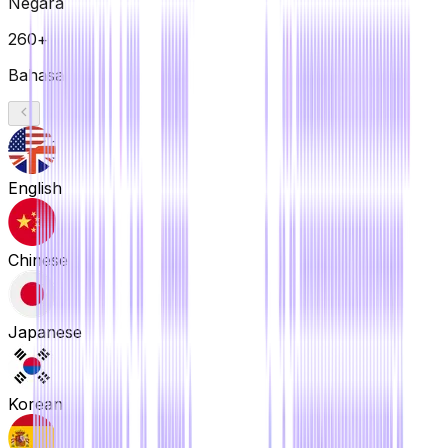
Negara
260+
Bahasa
English
Chinese
Japanese
Korean