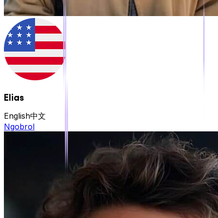
Elias
English
中文
Ngobrol