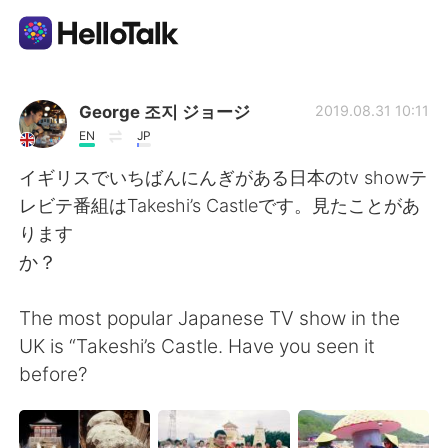
Ứng dụng trao đổi ngôn ngữ
George 조지 ジョージ
2019.08.31 10:11
EN
JP
AI Grammar Checker
イギリスでいちばんにんぎがある日本のtv showテ
レビテ番組はTakeshi’s Castleです。見たことがあ
Tiếng Việt
ります
か？
English
简体中文
The most popular Japanese TV show in the
UK is “Takeshi’s Castle. Have you seen it
繁體中文
Español
before?
العربية
Français