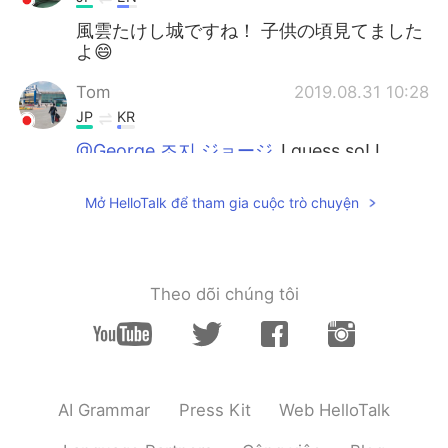
風雲たけし城ですね！ 子供の頃見てました
よ😄
Tom
2019.08.31 10:28
JP
KR
@George 조지 ジョージ
I guess so! I
forgot how it's like lol
Mở HelloTalk để tham gia cuộc trò chuyện
George 조지 ジョージ
2019.08.31 10:25
EN
JP
@kiyo
あー🤣そうですね！
Theo dõi chúng tôi
George 조지 ジョージ
2019.08.31 10:24
EN
JP
@Tom
Great isn’t it? Haha
AI Grammar
Press Kit
Web HelloTalk
George 조지 ジョージ
2019.08.31 10:21
EN
JP