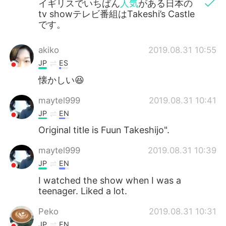
イギリスでいちばん
人気
がある日本の
tv showテレビ番組はTakeshi’s Castle
です。
akiko
2019.08.31 10:55
JP
ES
懐かしい😆
maytel999
2019.08.31 10:41
JP
EN
Original title is Fuun Takeshijo".
maytel999
2019.08.31 10:39
JP
EN
I watched the show when I was a
teenager. Liked a lot.
Peko
2019.08.31 10:31
JP
EN