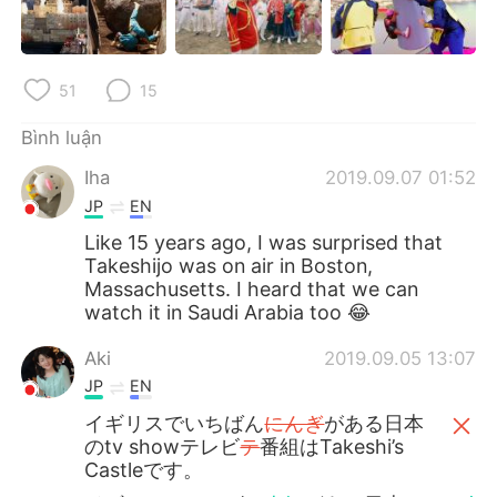
Deutsch
日本語
한국어
Русский
51
15
ไทย
Indonesia
Bình luận
Italiano
Türkçe
Iha
2019.09.07 01:52
JP
EN
Português
Like 15 years ago, I was surprised that
Takeshijo was on air in Boston,
Massachusetts. I heard that we can
watch it in Saudi Arabia too 😂
Aki
2019.09.05 13:07
JP
EN
イギリスでいちばん
にんぎ
がある日本
のtv showテレビ
テ
番組はTakeshi’s
Castleです。