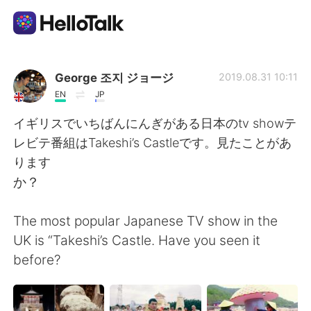
언어 교환 앱
George 조지 ジョージ
2019.08.31 10:11
EN
JP
AI Grammar Checker
イギリスでいちばんにんぎがある日本のtv showテ
レビテ番組はTakeshi’s Castleです。見たことがあ
한국어
ります
か？
English
简体中文
The most popular Japanese TV show in the
UK is “Takeshi’s Castle. Have you seen it
繁體中文
Español
before?
العربية
Français