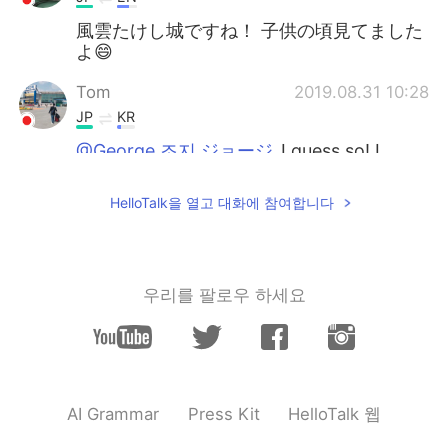
風雲たけし城ですね！ 子供の頃見てました
よ😄
Tom
2019.08.31 10:28
JP
KR
@George 조지 ジョージ
I guess so! I
forgot how it's like lol
HelloTalk을 열고 대화에 참여합니다
George 조지 ジョージ
2019.08.31 10:25
EN
JP
@kiyo
あー🤣そうですね！
우리를 팔로우 하세요
George 조지 ジョージ
2019.08.31 10:24
EN
JP
@Tom
Great isn’t it? Haha
George 조지 ジョージ
2019.08.31 10:21
HelloTalk 웹
AI Grammar
Press Kit
EN
JP