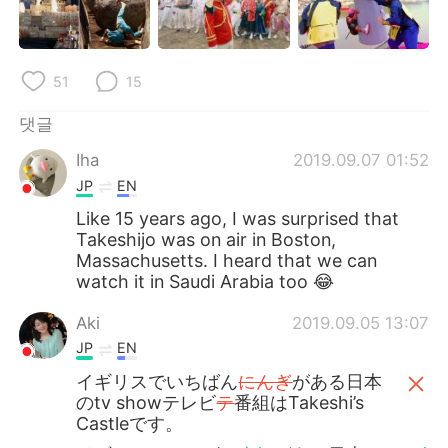
Deutsch
日本語
Русский
ไทย
51
15
Indonesia
Italiano
댓글
Türkçe
Tiếng Việt
Iha
2019.09.07 01:52
JP
EN
Português
Like 15 years ago, I was surprised that
Takeshijo was on air in Boston,
Massachusetts. I heard that we can
watch it in Saudi Arabia too 😂
Aki
2019.09.05 13:07
JP
EN
イギリスでいちばん
にんぎ
がある日本
のtv showテレビ
テ
番組はTakeshi’s
Castleです。