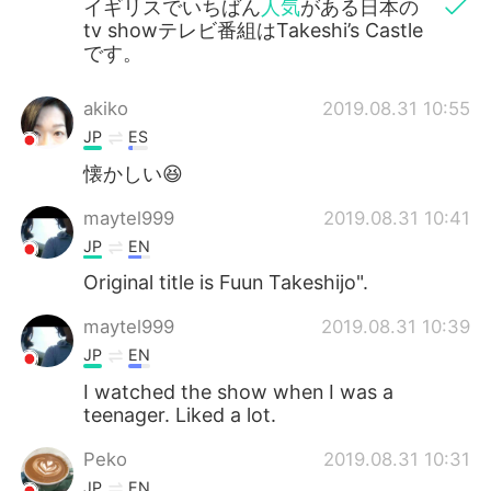
イギリスでいちばん
人気
がある日本の
tv showテレビ番組はTakeshi’s Castle
です。
akiko
2019.08.31 10:55
JP
ES
懐かしい😆
maytel999
2019.08.31 10:41
JP
EN
Original title is Fuun Takeshijo".
maytel999
2019.08.31 10:39
JP
EN
I watched the show when I was a
teenager. Liked a lot.
Peko
2019.08.31 10:31
JP
EN