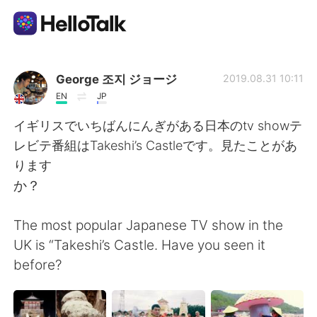
Language Exchange App
George 조지 ジョージ
2019.08.31 10:11
EN
JP
AI Grammar Checker
イギリスでいちばんにんぎがある日本のtv showテ
レビテ番組はTakeshi’s Castleです。見たことがあ
English
ります
か？
简体中文
繁體中文
The most popular Japanese TV show in the
UK is “Takeshi’s Castle. Have you seen it
Español
العربية
before?
Français
Deutsch