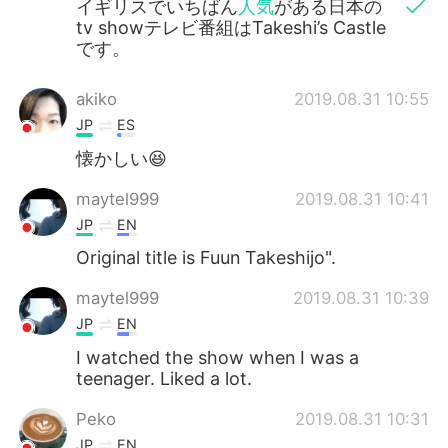
イギリスでいちばん
人気
がある日本の
tv showテレビ番組はTakeshi’s Castle
です。
akiko
2019.08.31 10:55
JP
ES
懐かしい😆
maytel999
2019.08.31 10:41
JP
EN
Original title is Fuun Takeshijo".
maytel999
2019.08.31 10:39
JP
EN
I watched the show when I was a
teenager. Liked a lot.
Peko
2019.08.31 10:31
JP
EN