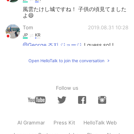
風雲たけし城ですね！ 子供の頃見てました
よ😄
Tom
2019.08.31 10:28
JP
KR
@George 조지 ジョージ
I guess so! I
forgot how it's like lol
Open HelloTalk to join the conversation
George 조지 ジョージ
2019.08.31 10:25
EN
JP
@kiyo
あー🤣そうですね！
Follow us
George 조지 ジョージ
2019.08.31 10:24
EN
JP
@Tom
Great isn’t it? Haha
AI Grammar
Press Kit
HelloTalk Web
George 조지 ジョージ
2019.08.31 10:21
EN
JP