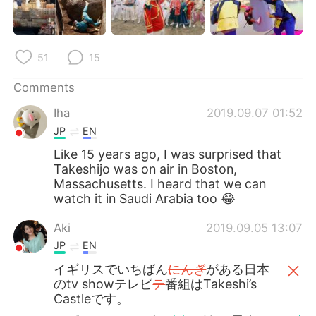
日本語
한국어
Русский
ไทย
51
15
Indonesia
Italiano
Comments
Türkçe
Tiếng Việt
Iha
2019.09.07 01:52
JP
EN
Português
Like 15 years ago, I was surprised that
Takeshijo was on air in Boston,
Massachusetts. I heard that we can
watch it in Saudi Arabia too 😂
Aki
2019.09.05 13:07
JP
EN
イギリスでいちばん
にんぎ
がある日本
のtv showテレビ
テ
番組はTakeshi’s
Castleです。