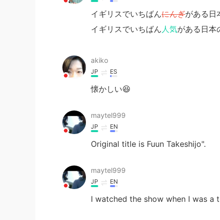
イギリスでいちばん
にんぎ
がある日本
イギリスでいちばん
人気
がある日本のt
akiko
JP
ES
懐かしい😆
maytel999
JP
EN
Original title is Fuun Takeshijo".
maytel999
JP
EN
I watched the show when I was a te