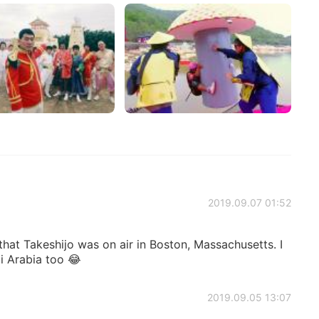
2019.09.07 01:52
that Takeshijo was on air in Boston, Massachusetts. I
i Arabia too 😂
2019.09.05 13:07