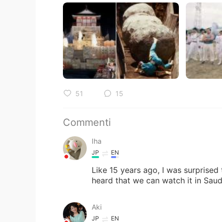
51
15
Commenti
Iha
JP
EN
Like 15 years ago, I was surprised 
heard that we can watch it in Saud
Aki
JP
EN