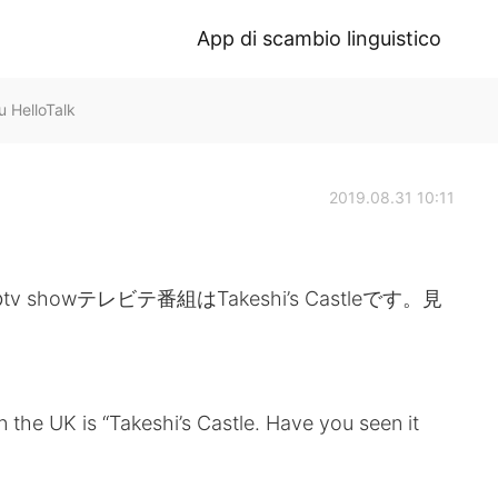
App di scambio linguistico
HelloTalk
2019.08.31 10:11
owテレビテ番組はTakeshi’s Castleです。見
the UK is “Takeshi’s Castle. Have you seen it