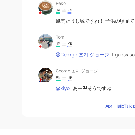
Peko
JP
EN
風雲たけし城ですね！ 子供の頃見て
Tom
JP
KR
@George 조지 ジョージ
I guess so!
George 조지 ジョージ
EN
JP
@kiyo
あー🤣そうですね！
George 조지 ジョージ
Apri HelloTalk 
EN
JP
@Tom
Great isn’t it? Haha