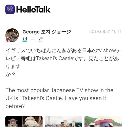
語言交換應用
George 조지 ジョージ
2019.08.31 10:11
EN
JP
AI Grammar Checker
イギリスでいちばんにんぎがある日本のtv showテ
レビテ番組はTakeshi’s Castleです。見たことがあ
繁體中文
ります
か？
English
简体中文
The most popular Japanese TV show in the
UK is “Takeshi’s Castle. Have you seen it
Español
العربية
before?
Français
Deutsch