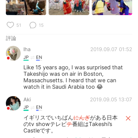
日本語
한국어
Русский
ไทย
51
15
Indonesia
Italiano
評論
Türkçe
Tiếng Việt
Iha
2019.09.07 01:52
JP
EN
Português
Like 15 years ago, I was surprised that
Takeshijo was on air in Boston,
Massachusetts. I heard that we can
watch it in Saudi Arabia too 😂
Aki
2019.09.05 13:07
JP
EN
イギリスでいちばん
にんぎ
がある日本
のtv showテレビ
テ
番組はTakeshi’s
Castleです。