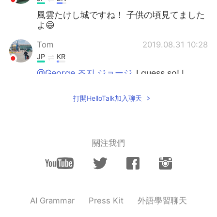
風雲たけし城ですね！ 子供の頃見てました
よ😄
Tom
2019.08.31 10:28
JP
KR
@George 조지 ジョージ
I guess so! I
forgot how it's like lol
打開HelloTalk加入聊天
George 조지 ジョージ
2019.08.31 10:25
EN
JP
@kiyo
あー🤣そうですね！
關注我們
George 조지 ジョージ
2019.08.31 10:24
EN
JP
@Tom
Great isn’t it? Haha
George 조지 ジョージ
2019.08.31 10:21
外語學習聊天
AI Grammar
Press Kit
EN
JP