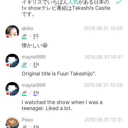
イギリスでいちばん
人気
がある日本の
tv showテレビ番組はTakeshi’s Castle
です。
akiko
2019.08.31 10:55
JP
ES
懐かしい😆
maytel999
2019.08.31 10:41
JP
EN
Original title is Fuun Takeshijo".
maytel999
2019.08.31 10:39
JP
EN
I watched the show when I was a
teenager. Liked a lot.
Peko
2019.08.31 10:31
JP
EN