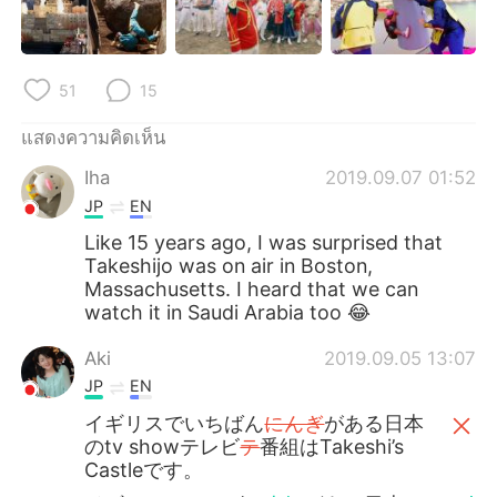
Deutsch
日本語
한국어
Русский
51
15
Indonesia
Italiano
แสดงความคิดเห็น
Türkçe
Tiếng Việt
Iha
2019.09.07 01:52
JP
EN
Português
Like 15 years ago, I was surprised that
Takeshijo was on air in Boston,
Massachusetts. I heard that we can
watch it in Saudi Arabia too 😂
Aki
2019.09.05 13:07
JP
EN
イギリスでいちばん
にんぎ
がある日本
のtv showテレビ
テ
番組はTakeshi’s
Castleです。