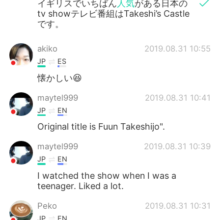
イギリスでいちばん
人気
がある日本の
tv showテレビ番組はTakeshi’s Castle
です。
akiko
2019.08.31 10:55
JP
ES
懐かしい😆
maytel999
2019.08.31 10:41
JP
EN
Original title is Fuun Takeshijo".
maytel999
2019.08.31 10:39
JP
EN
I watched the show when I was a
teenager. Liked a lot.
Peko
2019.08.31 10:31
JP
EN