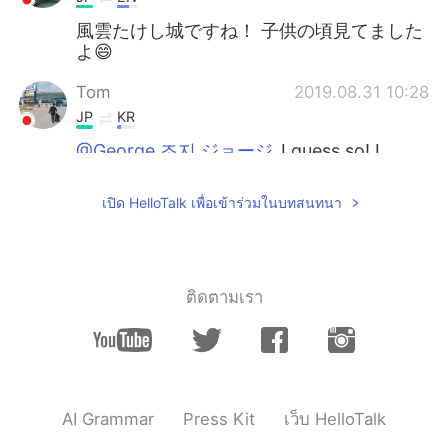
風雲たけし城ですね！ 子供の頃見てました
よ😄
Tom
2019.08.31 10:28
JP
KR
@George 조지 ジョージ
I guess so! I
forgot how it's like lol
เปิด HelloTalk เพื่อเข้าร่วมในบทสนทนา
George 조지 ジョージ
2019.08.31 10:25
EN
JP
@kiyo
あー🤣そうですね！
ติดตามเรา
George 조지 ジョージ
2019.08.31 10:24
EN
JP
@Tom
Great isn’t it? Haha
George 조지 ジョージ
2019.08.31 10:21
AI Grammar
Press Kit
เว็บ HelloTalk
EN
JP