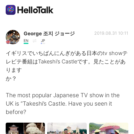
แอปแลกเปลี่ยนทางภาษา
George 조지 ジョージ
2019.08.31 10:11
EN
JP
AI Grammar Checker
イギリスでいちばんにんぎがある日本のtv showテ
レビテ番組はTakeshi’s Castleです。見たことがあ
ไทย
ります
か？
English
简体中文
The most popular Japanese TV show in the
UK is “Takeshi’s Castle. Have you seen it
繁體中文
Español
before?
العربية
Français