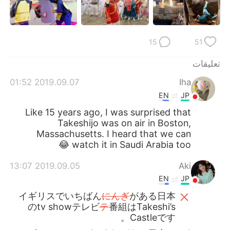
日本語
한국어
Русский
ไทย
15
51
Indonesia
Italiano
تعليقات
Türkçe
Tiếng Việt
2019.09.07 01:52
Iha
EN
JP
Português
Like 15 years ago, I was surprised that
Takeshijo was on air in Boston,
Massachusetts. I heard that we can
watch it in Saudi Arabia too 😂
2019.09.05 13:07
Aki
EN
JP
イギリスでいちばん
にんぎ
がある日本
のtv showテレビ
テ
番組はTakeshi’s
Castleです。