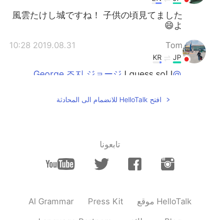
風雲たけし城ですね！ 子供の頃見てました
よ😄
2019.08.31 10:28
Tom
KR
JP
I guess so! I
@George 조지 ジョージ
forgot how it's like lol
افتح HelloTalk للانضمام الى المحادثة
2019.08.31 10:25
George 조지 ジョージ
JP
EN
あー🤣そうですね！
@kiyo
تابعونا
2019.08.31 10:24
George 조지 ジョージ
JP
EN
Great isn’t it? Haha
@Tom
AI Grammar
Press Kit
موقع HelloTalk
2019.08.31 10:21
George 조지 ジョージ
JP
EN