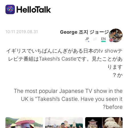
تطبيق تبادل اللغة
George 조지 ジョージ
2019.08.31 10:11
JP
EN
AI Grammar Checker
イギリスでいちばんにんぎがある日本のtv showテ
レビテ番組はTakeshi’s Castleです。見たことがあ
العربية
ります
か？
English
简体中文
The most popular Japanese TV show in the
UK is “Takeshi’s Castle. Have you seen it
繁體中文
Español
before?
Français
Deutsch