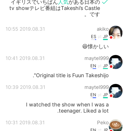
イギリスでいちばん
人気
がある日本の
tv showテレビ番組はTakeshi’s Castle
です。
2019.08.31 10:55
akiko
ES
JP
懐かしい😆
2019.08.31 10:41
maytel999
EN
JP
Original title is Fuun Takeshijo".
2019.08.31 10:39
maytel999
EN
JP
I watched the show when I was a
teenager. Liked a lot.
2019.08.31 10:31
Peko
EN
JP