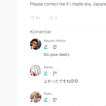
Please correct me if I made any Japa
61
6
Komentar
Masato Hibino
JP
EN
Do your best:)
Matsu
JP
EN
よかったですね😊😊
Reiko
JP
EN