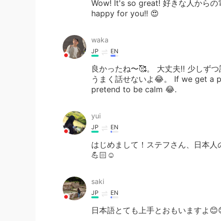
Wow! It's so great! 好きな人
happy for you!! 😍
waka
JP
EN
良かったね〜🥰。 大丈夫‼️ 少し
うまく話せないよ😂。 If we get a phone ca
pretend to be calm 😂.
yui
JP
EN
はじめまして！ステフさん、日本人
💪🏻☺️
saki
JP
EN
日本語とても上手とおもいますよ😊