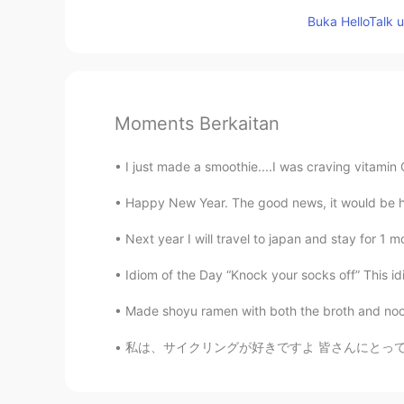
Buka HelloTalk 
Moments Berkaitan
I just made a smoothie....I was craving vit
Happy New Year. The good news, it would be har
Next year I will travel to japan and stay for 1 mo
Idiom of the Day “Knock your socks off” This idi
Made shoyu ramen with both the broth and no
私は、サイクリングが好きですよ 皆さんにとっては好きなスポーツは何ですか 私はよくサイク