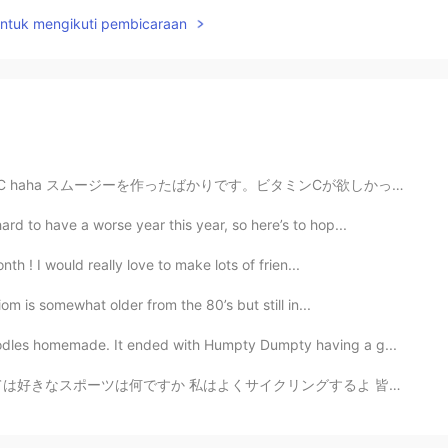
untuk mengikuti pembicaraan
amin C haha スムージーを作ったばかりです。ビタミンCが欲しかったです。笑ｗ 我刚做了冰沙.....
d to have a worse year this year, so here’s to hop...
nth ! I would really love to make lots of frien...
om is somewhat older from the 80’s but still in...
odles homemade. It ended with Humpty Dumpty having a g...
リングするよ 皆さんは、どんな筋肉トレニングしている? コロナのせいで最近サイクリングしていないけど今度し...