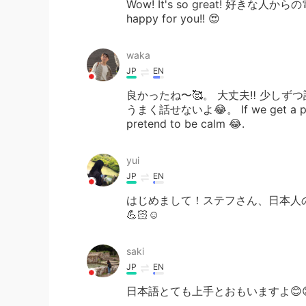
Wow! It's so great! 好きな人
happy for you!! 😍
waka
JP
EN
良かったね〜🥰。 大丈夫‼️ 少し
うまく話せないよ😂。 If we get a phone ca
pretend to be calm 😂.
yui
JP
EN
はじめまして！ステフさん、日本人
💪🏻☺️
saki
JP
EN
日本語とても上手とおもいますよ😊