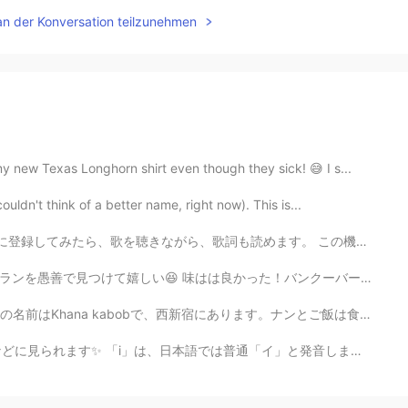
an der Konversation teilzunehmen
new Texas Longhorn shirt even though they sick! 😅 I s...
ldn't think of a better name, right now). This is...
歌詞も読めます。 この機能が最高ですね。😃 12年前ぐらい音楽に興味を持ち始めたのはラップとヒップホップ...
った！バンクーバーの美味しい飲茶みたい。これは知ってる？ローマイガイと揚げ豆腐とシュウマイとネギパンケーキと...
宿にあります。ナンとご飯は食べ放題だったので、オススメです！😊👍事務所へ歩いて行く途中で、桜を見ました！🤩🌸
は、日本語では普通「イ」と発音しますよね。 でも日本語の「イ」とは違います。日本語の「イ」の音でShip...