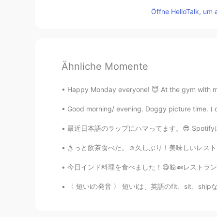
Öffne HelloTalk, um 
Ähnliche Momente
Happy Monday everyone! 😇 At the gym with my 
Good morning/ evening. Doggy picture time. ( cou
最近日本語のラップにハマってます。😎 Spotifyに登録してみたら、歌を聴きながら、
きっと飲茶食べた。☺久しぶり！美味しいレストランを愚善で見つけて嬉しい😆 味はは良か
今日インド料理を食べました！😋🕌🍛レストランの名前はKhana kabobで、西新
〈 短いiの発音 〉 短いiは、英語のfit、sit、shipなどに見られます✨ 「i」