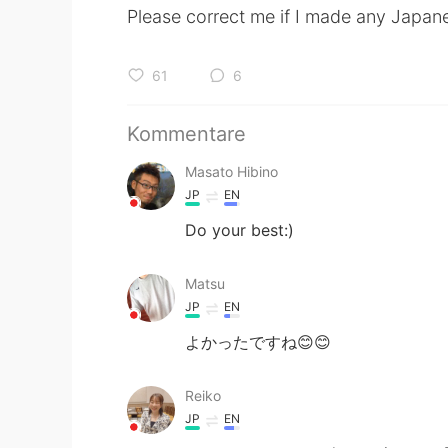
Please correct me if I made any Japa
61
6
Kommentare
Masato Hibino
JP
EN
Do your best:)
Matsu
JP
EN
よかったですね😊😊
Reiko
JP
EN