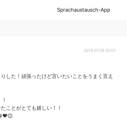
Sprachaustausch-App
2019.07.28 02:01
くりした！頑張ったけど言いたいことをうまく言え
！！
せたことがとても嬉しい！！
😂❤️😊