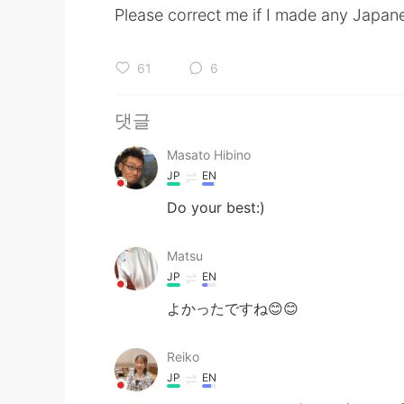
Please correct me if I made any Japa
61
6
댓글
Masato Hibino
JP
EN
Do your best:)
Matsu
JP
EN
よかったですね😊😊
Reiko
JP
EN