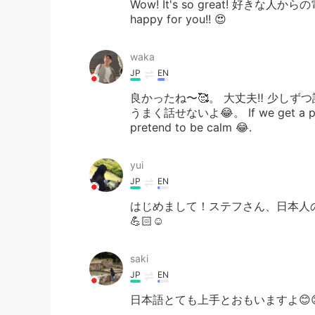
Wow! It's so great! 好きな人
happy for you!! 😍
waka
JP
EN
良かったね〜🥰。 大丈夫‼️ 少し
うまく話せないよ😂。 If we get a phone ca
pretend to be calm 😂.
yui
JP
EN
はじめまして！ステフさん、日本人
💪🏻☺️
saki
JP
EN
日本語とても上手とおもいますよ😊