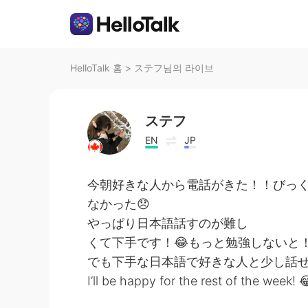
HelloTalk 홈
>
ステフ님의 라이브
ステフ
EN
JP
今朝好きな人から電話がきた！！びっ
なかった😞
やっぱり日本語話すのが難し
くて下手です！😂もっと勉強しないと
でも下手な日本語で好きな人と少し話
I’ll be happy for the rest of the week! 