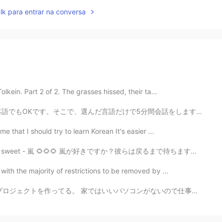
lk para entrar na conversa
kein. Part 2 of 2. The grasses hissed, their ta...
5分間会話をします。時間を測るめにタイマーを使います。5分経ったら、使う言語を変えます。こういう風にずっと...
 that I should try to learn Korean It's easier ...
が好きですか？彼らは戻るまで待ちます。ファンとして彼らの長年活動はすごくありがたいです。彼らに今までありがと...
ith the majority of restrictions to be removed by ...
コンがないので仕事のパソコンを使えたい。 けど問題がある！仕事場と家が遠い！！ まだごはん食べなかった！ ...