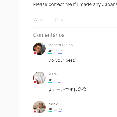
Please correct me if I made any Japa
61
6
Comentários
Masato Hibino
JP
EN
Do your best:)
Matsu
JP
EN
よかったですね😊😊
Reiko
JP
EN