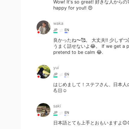
Wow! It's so great! 好きな人
happy for you!! 😍
waka
JP
EN
良かったね〜🥰。 大丈夫‼️ 少し
うまく話せないよ😂。 If we get a phone ca
pretend to be calm 😂.
yui
JP
EN
はじめまして！ステフさん、日本人
💪🏻☺️
saki
JP
EN
日本語とても上手とおもいますよ😊