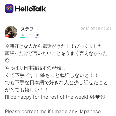
語言交換應用
ステフ
2019.07.28 02:01
EN
JP
AI Grammar Checker
今朝好きな人から電話がきた！！びっくりした！
頑張ったけど言いたいことをうまく言えなかった
繁體中文
😞
やっぱり日本語話すのが難し
くて下手です！😂もっと勉強しないと！！
English
简体中文
でも下手な日本語で好きな人と少し話せたこと
がとても嬉しい！！
Español
العربية
I’ll be happy for the rest of the week! 😂❤️😊
Français
Deutsch
Please correct me if I made any Japanese