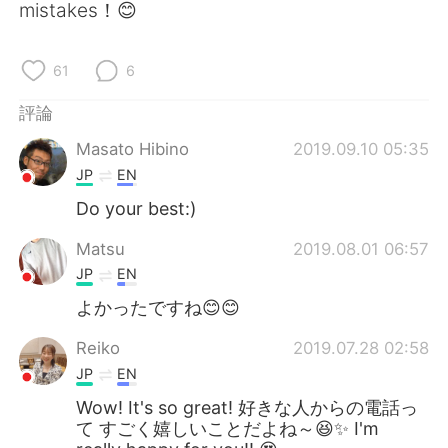
日本語
한국어
mistakes！😊
Русский
ไทย
61
6
Indonesia
Italiano
評論
Masato Hibino
2019.09.10 05:35
Türkçe
Tiếng Việt
JP
EN
Português
Do your best:)
Matsu
2019.08.01 06:57
JP
EN
よかったですね😊😊
Reiko
2019.07.28 02:58
JP
EN
Wow! It's so great! 好きな人からの電話っ
て すごく嬉しいことだよね～😆✨ I'm