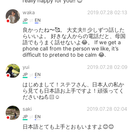
really happy for you!! 😍
waka
2019.07.28 02:13
JP
EN
良かったね〜🥰。 大丈夫‼️ 少しずつ話した
らいいよ。 好きな人からの電話だと、母国
語でもうまく話せないよ😂。 If we get a
phone call from the person we like, it’s
difficult to pretend to be calm 😂.
yui
2019.07.28 02:09
JP
EN
はじめまして！ステフさん、日本人の私か
ら見ても日本語お上手ですよ！頑張ってく
ださいね💪🏻☺️
saki
2019.07.28 02:04
JP
EN
日本語とても上手とおもいますよ😊😊