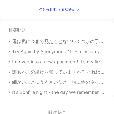
打開HelloTalk加入聊天
相關動態
母は私に今まで見たことないいくつかの子供の頃の写真を送ってくれた とてもぽっちゃり子供だった 子供の頃、両親が小さなボートを持っていたから、よく海に行った 父はたまに私に操縦させてくれた けっ...
Try Again by Anonymous. ’T IS a lesson you should heed, Try, try, try again; If at first y...
I moved into a new apartment! It’s my first time living alone without a roommate! It’s a place t...
誰もがこの果物を知っていますか？ それは私が今まで所有した中で最も臭いものです。 電車の中で持ち帰る必要があり、他の人にも匂いがするのではないかと心配でした。 幸い、みんながマスクをしていて、最...
細かいことにうるさいなと、特に他のネイティブスピーカーに思われるかもしれないけど、HelloTalkによく見る間違いを明らかにしたいです。 お弁当は「lunch box」という意味だとよく思わ...
It’s Bonfire night - the day we remember that a man tried to blow up parliament but he failed in ...
關注我們