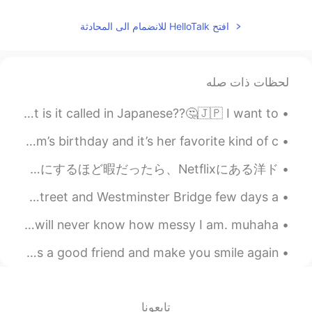
افتح HelloTalk للانضمام الى المحادثة
لحظات ذات صله
I have seen my Japanese friend ate "fish sausage " , what is it called in Japanese??🤔🇯🇵 I want to...
Today I learned how to make carrot cake. It was my mom’s birthday and it’s her favorite kind of c...
日本のテレビによく不倫の話出てくるねえ。本人たちの身にってみたら、なんで関係ない人に話さなきゃいけないんだと思うし、視聴者を考えたら、他人の不倫を気にするほど暇だったら、Netflixにある洋ド...
Chasing sunsets 🌇! Captured a gorgeous sunset on Oxford street and Westminster Bridge few days a...
Finally finished cleaning the house lol.. my parents will never know how messy I am. muhaha 😄 ...
I honestly can’t ignore a broken soul! 🥺💔 I’ll heal you as a good friend and make you smile again...
تابعونا