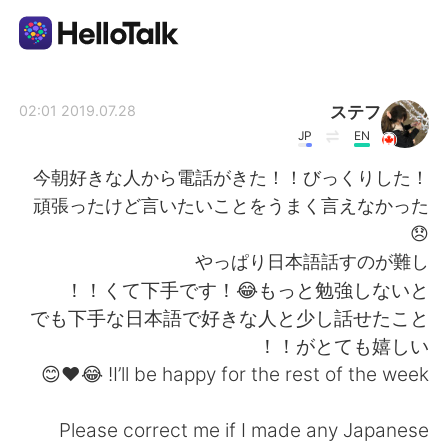
تطبيق تبادل اللغة
ステフ
2019.07.28 02:01
JP
EN
AI Grammar Checker
今朝好きな人から電話がきた！！びっくりした！
頑張ったけど言いたいことをうまく言えなかった
العربية
😞
やっぱり日本語話すのが難し
くて下手です！😂もっと勉強しないと！！
English
简体中文
でも下手な日本語で好きな人と少し話せたこと
がとても嬉しい！！
繁體中文
Español
I’ll be happy for the rest of the week! 😂❤️😊
Français
Deutsch
Please correct me if I made any Japanese