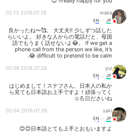
really happy for you!! 😍
2019.07.28 02:13
waka
EN
JP
良かったね〜🥰。 大丈夫‼️ 少しずつ話した
らいいよ。 好きな人からの電話だと、母国
語でもうまく話せないよ😂。 If we get a
phone call from the person we like, it’s
difficult to pretend to be calm 😂.
2019.07.28 02:09
yui
EN
JP
はじめまして！ステフさん、日本人の私か
ら見ても日本語お上手ですよ！頑張ってく
ださいね💪🏻☺️
2019.07.28 02:04
saki
EN
JP
日本語とても上手とおもいますよ😊😊