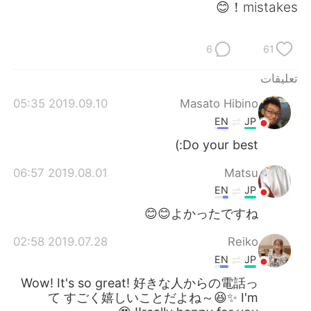
日本語
한국어
mistakes！😊
Русский
ไทย
6
61
Indonesia
Italiano
تعليقات
2019.09.10 05:35
Masato Hibino
Türkçe
Tiếng Việt
EN
JP
Português
Do your best:)
2019.08.01 06:57
Matsu
EN
JP
よかったですね😊😊
2019.07.28 02:58
Reiko
EN
JP
Wow! It's so great! 好きな人からの電話っ
て すごく嬉しいことだよね～😆✨ I'm