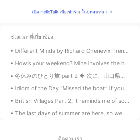
เปิด HelloTalk เพื่อเข้าร่วมในบทสนทนา
ช่วงเวลาที่เกี่ยวข้อง
Different Minds by Richard Chenevix Trench. SOME murmur when their sky is clear And wholly bri...
How’s your weekend? Mine involves the humid Singapore weather, my 2 babies and café comfort food....
冬休みのひとり旅 part 2 🐠 次に、山口県の北部にある角島大橋を見に行きました。予想以上に綺麗でした！ そして朝は早い時間帯に行ったため、ほぼ貸切状態でした。ラッキー！✨ 最後に、広...
Idiom of the Day “Missed the boat” If you “missed the boat,” you were too late. It’s like miss...
British Villages Part 2, it reminds me of some Disney movies, if there are any animators then you...
The last days of summer are here, so we should all enjoy them☀️ 这是一个充满艺术雕塑的空场 I went to a beaut...
ติดตามเรา