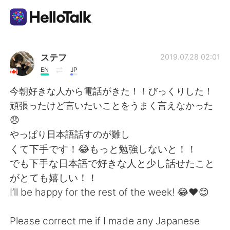
แอปแลกเปลี่ยนทางภาษา
ステフ
2019.07.28 02:01
EN
JP
AI Grammar Checker
今朝好きな人から電話がきた！！びっくりした！
頑張ったけど言いたいことをうまく言えなかった
ไทย
😞
やっぱり日本語話すのが難し
くて下手です！😂もっと勉強しないと！！
English
简体中文
でも下手な日本語で好きな人と少し話せたこと
がとても嬉しい！！
繁體中文
Español
I’ll be happy for the rest of the week! 😂❤️😊
العربية
Français
Please correct me if I made any Japanese