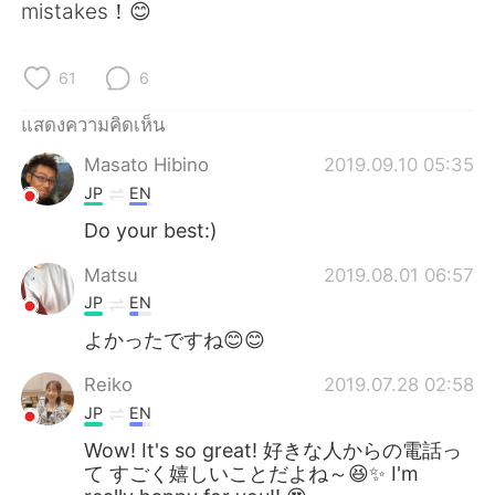
Deutsch
日本語
mistakes！😊
한국어
Русский
61
6
Indonesia
Italiano
แสดงความคิดเห็น
Masato Hibino
2019.09.10 05:35
Türkçe
Tiếng Việt
JP
EN
Português
Do your best:)
Matsu
2019.08.01 06:57
JP
EN
よかったですね😊😊
Reiko
2019.07.28 02:58
JP
EN
Wow! It's so great! 好きな人からの電話っ
て すごく嬉しいことだよね～😆✨ I'm