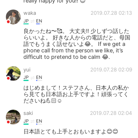
really happy for you!! 😍
waka
2019.07.28 02:13
JP
EN
良かったね〜🥰。 大丈夫‼️ 少しずつ話した
らいいよ。 好きな人からの電話だと、母国
語でもうまく話せないよ😂。 If we get a
phone call from the person we like, it’s
difficult to pretend to be calm 😂.
yui
2019.07.28 02:09
JP
EN
はじめまして！ステフさん、日本人の私か
ら見ても日本語お上手ですよ！頑張ってく
ださいね💪🏻☺️
saki
2019.07.28 02:04
JP
EN
日本語とても上手とおもいますよ😊😊