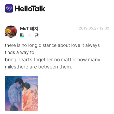
語言交換應用
MsT 테치
2019.05.27 12:30
EN
CN
AI Grammar Checker
there is no long distance about love it always
finds a way to
繁體中文
bring hearts together no matter how many
milesthere are between them.
English
简体中文
Español
العربية
Français
Deutsch