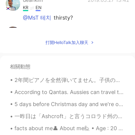
KR
EN
@MsT 테치
thirsty?
MsT 테치
2019.05.27 13:14
EN
CN
打開HelloTalk加入聊天
@Judy @Hong
i dont think so. My friend
just shared it with me
MsT 테치
2019.05.27 13:13
相關動態
EN
CN
2年間ピアノを全然弾いてません。子供の時、私の好きなおもちゃはピアノおもちゃでした。色々な歌を聞いておの歌をピアノで弾けました。だから、ピアノのレッスンを受けました。しかし、音符を読めませんでし...
@deankim
where?
According to Qantas. Aussies can travel to Tokyo starting from December 19 as long as we hit 80% ...
deankim
2019.05.27 12:59
5 days before Christmas day and we're only putting the Christmas tree and gifts just now 😆 but h...
KR
EN
Are you thir?
一昨日は「Ashcroft」と言うコロラド州のゴーストタウンに行きました。私にとってこの場所は面白いです。元々、銀の鉱山の町でした。 鉱山労働者は適切なギアなしで働いてました。そして、ろうそく...
Hong
2019.05.27 12:34
facts about me👤 About me🙋 • Age : 20 • Where are you from?: Philippines • Height : 168cm • Ey...
CN
KR