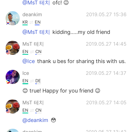
@MsT 테치
ofc! 😉
deankim
2019.05.27 15:36
KR
EN
@MsT 테치
kidding.....my old friend
MsT 테치
2019.05.27 14:45
EN
CN
@Ice
thank u bes for sharing this with us.
Ice
2019.05.27 14:37
EN
DE
😊 true! Happy for you friend 😉
MsT 테치
2019.05.27 14:05
EN
CN
@deankim
😳
deankim
2019.05.27 13:42