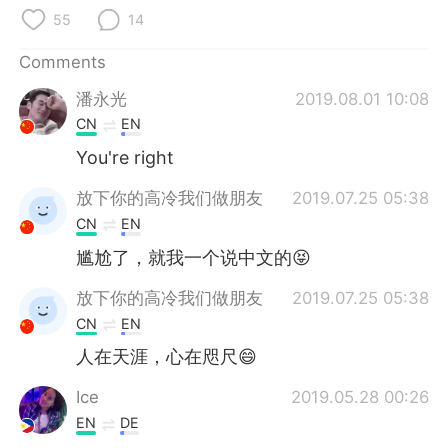
日本語
한국어
55
14
Русский
ไทย
Comments
潘永光
2019.08.01 10:08
Indonesia
Italiano
CN
EN
Türkçe
Tiếng Việt
You're right
放下你的高冷我们做朋友
2019.07.25 05:38
Português
CN
EN
尴尬了，就我一个说中文的😝
放下你的高冷我们做朋友
2019.07.25 05:38
CN
EN
人在天涯，心在咫尺😄
Ice
2019.05.28 00:26
EN
DE