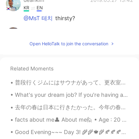
KR
EN
@MsT 테치
thirsty?
MsT 테치
2019.05.27 13:14
EN
CN
Open HelloTalk to join the conversation
@Judy @Hong
i dont think so. My friend
just shared it with me
MsT 테치
2019.05.27 13:13
Related Moments
EN
CN
普段行くジムにはサウナがあって、更衣室にあります。昨日はサウナにいるおばさんたちはのんびりに会話してました。声があまりにも大きかったので更衣室にいた人は全部が聞こえてしまいました。😂 会話はこ...
@deankim
where?
What's your dream job? If you're having a hard time, just keep trying your best. Find your happ...
deankim
2019.05.27 12:59
去年の春は日本に行きたかった。今年の春は、またできなかった。😿 ラスベガスに行った時ホテルの中には植物園があります！美しいお花を見ました！✨💐🌷🌹桜のような木も見たけど、近づいたとき、本物じゃな...
KR
EN
Are you thir?
facts about me👤 About me🙋 • Age : 20 • Where are you from?: Philippines • Height : 168cm • Ey...
Hong
2019.05.27 12:34
Good Evening~~~ Day 3! 🌾🌾🍁🌾🍂🍂🍂🌾🍁 🍁Practiced reading and writing basic sentences. I need to get u...
CN
KR