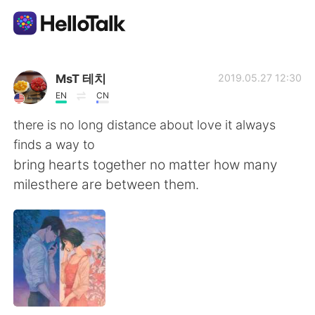
Language Exchange App
MsT 테치
2019.05.27 12:30
EN
CN
AI Grammar Checker
there is no long distance about love it always
finds a way to
English
bring hearts together no matter how many
milesthere are between them.
简体中文
繁體中文
Español
العربية
Français
Deutsch