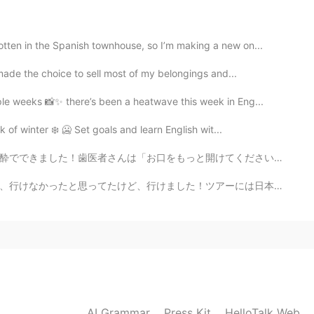
ten in the Spanish townhouse, so I’m making a new on...
2019.05.27 12:59
made the choice to sell most of my belongings and...
le weeks 📸✨ there’s been a heatwave this week in Eng...
 of winter ❄️ 🥶 Set goals and learn English wit...
2019.05.27 12:34
けてください」と言った時、私はこのBeastarのジューノちゃんのシーンを考えずにはいられませんでした。「...
アーには日本人がたくさんいました。話したかったけど、とても恥ずかしかったです。おかしい女と思うかもしれない...
2019.05.27 12:32
AI Grammar
Press Kit
HelloTalk Web