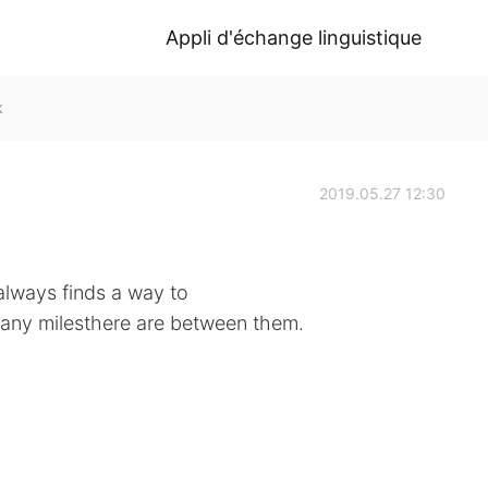
Appli d'échange linguistique
k
2019.05.27 12:30
 always finds a way to
many milesthere are between them.