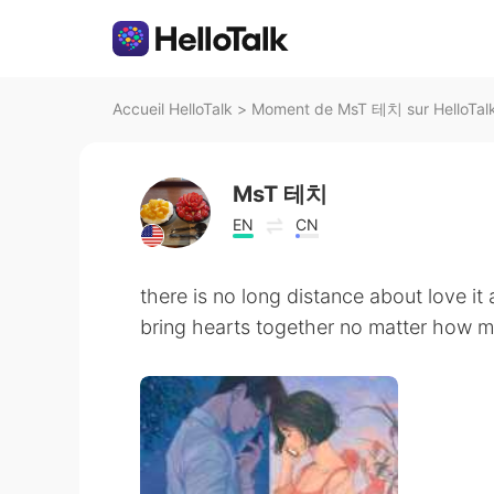
Accueil HelloTalk
>
Moment de MsT 테치 sur HelloTal
MsT 테치
EN
CN
there is no long distance about love it
bring hearts together no matter how 