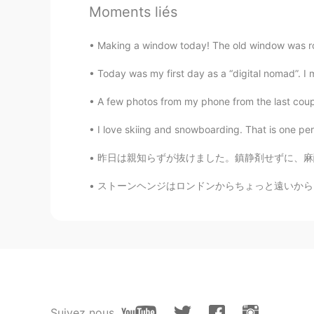
Moments liés
@deankim
where?
Making a window today! The old window was rot
deankim
Today was my first day as a “digital nomad”. I 
KR
EN
Are you thir?
A few photos from my phone from the last coup
I love skiing and snowboarding. That is one perk
Hong
CN
KR
昨日は親知らずが抜けました。鎮静剤せずに、麻酔でできました！歯医者さんは「お口をもっと開
It’s a movie?？
ストーンヘンジはロンドンからちょっと遠いから、行けなかったと思ってたけど、行けました！ツ
Judy
KR
EN
It’s a movie?
Suivez nous