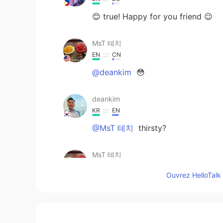
😊 true! Happy for you friend 😉
MsT 테치
EN
CN
@deankim
😳
deankim
KR
EN
@MsT 테치
thirsty?
MsT 테치
EN
CN
Ouvrez HelloTalk 
@Judy @Hong
i dont think so. My
MsT 테치
EN
CN