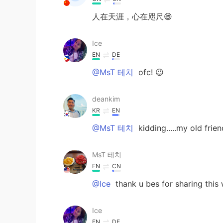
人在天涯，心在咫尺😄
Ice
EN
DE
@MsT 테치
ofc! 😉
deankim
KR
EN
@MsT 테치
kidding.....my old frien
MsT 테치
EN
CN
@Ice
thank u bes for sharing this 
Ice
EN
DE