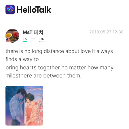
Aplicativo de troca de idioma
MsT 테치
2019.05.27 12:30
EN
CN
AI Grammar Checker
there is no long distance about love it always
finds a way to
Português
bring hearts together no matter how many
milesthere are between them.
English
简体中文
繁體中文
Español
العربية
Français