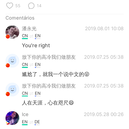
Deutsch
日本語
55
14
한국어
Русский
Comentários
潘永光
2019.08.01 10:08
ไทย
Indonesia
CN
EN
Italiano
Türkçe
You're right
放下你的高冷我们做朋友
2019.07.25 05:38
Tiếng Việt
CN
EN
尴尬了，就我一个说中文的😝
放下你的高冷我们做朋友
2019.07.25 05:38
CN
EN
人在天涯，心在咫尺😄
Ice
2019.05.28 00:26
EN
DE