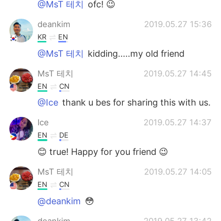
@MsT 테치
ofc! 😉
deankim
2019.05.27 15:36
KR
EN
@MsT 테치
kidding.....my old friend
MsT 테치
2019.05.27 14:45
EN
CN
@Ice
thank u bes for sharing this with us.
Ice
2019.05.27 14:37
EN
DE
😊 true! Happy for you friend 😉
MsT 테치
2019.05.27 14:05
EN
CN
@deankim
😳
deankim
2019.05.27 13:42