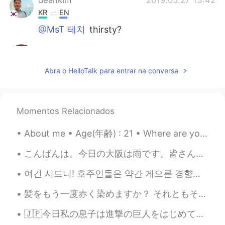
KR
EN
@MsT 테치
thirsty?
MsT 테치
2019.05.27 13:14
EN
CN
Abra o HelloTalk para entrar na conversa
@Judy @Hong
i dont think so. My friend
just shared it with me
MsT 테치
2019.05.27 13:13
Momentos Relacionados
EN
CN
About me • Age(年齢) : 21 • Where are you from?(出身) : Philippines • Height (背の高さ) : 167m / 5’6 •...
@deankim
where?
こんばんは。今日の大阪は雨です。皆さんは雨が好きですか？私は雨☔️の日が好きじゃないです。免疫力アップするために、フルーツお茶を作りました。マンゴー🥭、パイナップル🍍、ドラゴンフルーツと紅茶と一...
deankim
2019.05.27 12:59
여긴 시드니! 호주인들은 약간 게으른 경향이 있어요 ㅎㅎ 그래서 얘기할때 최대한 짧게 말하는 방법이 있습니다: Australian = Aussie Australia = st...
KR
EN
Are you thir?
髪をもう一度赤く染めますか？ それともそのままにしておく？ 🤔 Should I dye my hair red again? Or leave it like it is? (Or n...
Hong
2019.05.27 12:34
🇯🇵今日私の息子は進撃の巨人をはじめて見られました。 彼に「どうして日本語で見ていますか。」と尋ねました。 日本語で言いましたから、彼が「何？」だけと言った。 🇺🇸Today my son w...
CN
KR