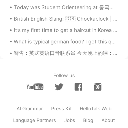
😁thx
Today was Student Orienteering at 동국대학교 ! I met lots of other exchange students and made some new...
Tan
2019.08.14 22:50
British English Slang: 🇬🇧 Chockablock | 사람들이 너무 많아요 예문: 매일 명동에서 사람들이 너무 많아요... Example: Every...
CN
EN
It’s my first time to get a haircut in Korea and one of the first times my hair has been this sho...
Tks
What is typical german food? I got this question so often. So let me share some good food with yo...
警告：英式英语口音联系😄 今天晚上的课：'live' 的意思，发音，和区别。 1. Live (pr: liv) 短音 生活/住在 如：I live in China 2. Live (...
Follow us
AI Grammar
Press Kit
HelloTalk Web
Language Partners
Jobs
Blog
About