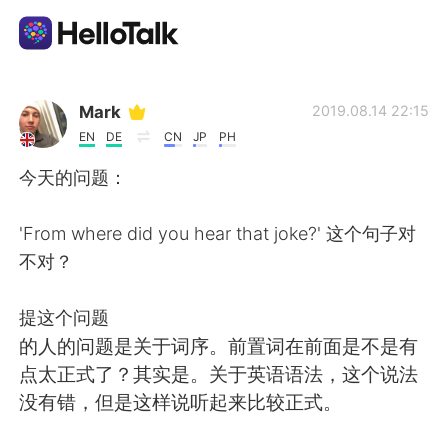
Language Exchange App
Mark
2019.08.14 22:15
EN
DE
CN
JP
PH
AI Grammar Checker
今天的问题：
English
'From where did you hear that joke?' 这个句子对
不对？
简体中文
繁體中文
提这个问题
的人的问题是关于词序。前置词在前面是不是有
Español
العربية
点太正式了？其实是。关于英语语法，这个说法
没有错，但是这样说听起来比较正式。
Français
Deutsch