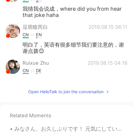
我猜我会说成，where did you from hear
that joke haha
逗萌馥芮白
2019.08.15 06:11
CN
EN
明白了，英语有很多细节我们要注意的，谢
谢点拨😊
Ruixue Zhu
2019.08.15 04:16
CN
DE
Thank you 😊
Open HelloTalk to join the conversation
郭偲宸
2019.08.15 04:14
CN
DE
thx😝
Related Moments
Mercy莫
2019.08.15 02:23
みなさん、お久しぶりです！ 元気にしていましたか？ 私は元気です〜 8月に旅行をしました。シュトゥットガルトとフランクフルトに住んでいる友達に会いに行きました。すごく楽しかったです。 明後日試...
CN
EN