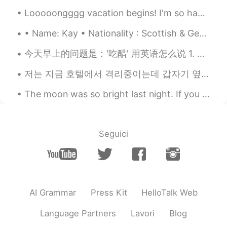
😁thx
Looooongggg vacation begins! I'm so happy that I could finally can sleep all day long and don't h...
Tan
2019.08.14 22:50
• Name: Kay • Nationality : Scottish & German • Birthday: 31.12.92 • Height: 1.74 m • Eye co...
CN
EN
今天早上的问题是：'吃醋' 用英语怎么说 1. To be jealous 如：he was jealous when he found his girlfriend gave her num...
Tks
저는 지금 호텔에서 격리중이는데 갑자기 옆방에서 한국 남자의 비명소리가 들더라고요: “아ㅏㅏㅏ 씨**. 믿을 수 없어. 아 씨** 진짜!!! 말이 되나?” 환난 거 같아...
The moon was so bright last night. If you think about it, even when we’re so far away, when we lo...
Seguici
AI Grammar
Press Kit
HelloTalk Web
Language Partners
Lavori
Blog