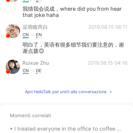
我猜我会说成，where did you from hear
that joke haha
逗萌馥芮白
2019.08.15 06:11
CN
EN
明白了，英语有很多细节我们要注意的，谢
谢点拨😊
Ruixue Zhu
2019.08.15 04:16
CN
DE
Thank you 😊
Apri HelloTalk per unirti alla conversazione
郭偲宸
2019.08.15 04:14
CN
DE
thx😝
Momenti correlati
Mercy莫
2019.08.15 02:23
I treated everyone in the office to coffee today because I'm about to leave my job. My colleague ...
CN
EN