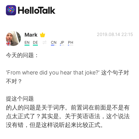
App di scambio linguistico
Mark
2019.08.14 22:15
EN
DE
CN
JP
PH
AI Grammar Checker
今天的问题：
Italiano
'From where did you hear that joke?' 这个句子对
不对？
English
简体中文
提这个问题
的人的问题是关于词序。前置词在前面是不是有
繁體中文
Español
点太正式了？其实是。关于英语语法，这个说法
没有错，但是这样说听起来比较正式。
العربية
Français