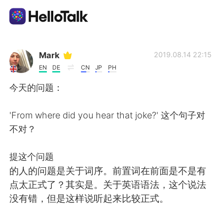
แอปแลกเปลี่ยนทางภาษา
Mark
2019.08.14 22:15
EN
DE
CN
JP
PH
AI Grammar Checker
今天的问题：
ไทย
'From where did you hear that joke?' 这个句子对
不对？
English
简体中文
提这个问题
的人的问题是关于词序。前置词在前面是不是有
繁體中文
Español
点太正式了？其实是。关于英语语法，这个说法
没有错，但是这样说听起来比较正式。
العربية
Français