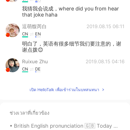
我猜我会说成，where did you from hear
that joke haha
逗萌馥芮白
2019.08.15 06:11
CN
EN
明白了，英语有很多细节我们要注意的，谢
谢点拨😊
Ruixue Zhu
2019.08.15 04:16
CN
DE
Thank you 😊
เปิด HelloTalk เพื่อเข้าร่วมในบทสนทนา
郭偲宸
2019.08.15 04:14
CN
DE
thx😝
ช่วงเวลาที่เกี่ยวข้อง
Mercy莫
2019.08.15 02:23
British English pronunciation 🇬🇧 Today was really fun as I got to bring my little brother to my...
CN
EN