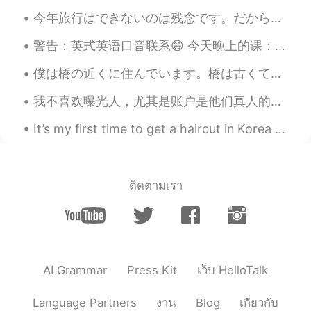
😁thx
今年旅行はできないのは残念です。だから新しいフライトシミュレーターに満足しています。😄😄 昨日フライトシミュレーターで関西空港から羽田空港まで飛行機を飛ばしました。来年もう一度日本に行くのを願っ...
Tan
2019.08.14 22:50
警告：英式英语口音联系😄 今天晚上的课：'live' 的意思，发音，和区别。 1. Live (pr: liv) 短音 生活/住在 如：I live in China 2. Live (...
CN
EN
僕は橋の近くに住んでいます。橋は古くて小さいので、鉄道会社はそれをより大きな橋に交換したいです。橋の周りで住んでいる人々は、大きな橋を恐れて抗議しています。抗議の面白い方法の一つは、将来の大きな...
Tks
我不喜欢曝光人，尤其是账户是他们真人的话，但我每一次看一个人在别人的动态下写"I can teach you English"我有一些疑问。他们是想要还是误导人? 他们是不是想要找下一个受害者？...
It’s my first time to get a haircut in Korea and one of the first times my hair has been this sho...
ติดตามเรา
AI Grammar
Press Kit
เว็บ HelloTalk
Language Partners
งาน
Blog
เกี่ยวกับ