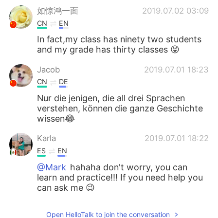
如惊鸿一面
2019.07.02 03:09
CN
EN
In fact,my class has ninety two students
and my grade has thirty classes 😝
Jacob
2019.07.01 18:23
CN
DE
Nur die jenigen, die all drei Sprachen
verstehen, können die ganze Geschichte
wissen😂
Karla
2019.07.01 18:22
ES
EN
@Mark
hahaha don't worry, you can
learn and practice!!! If you need help you
can ask me 😉
Iris
2019.07.01 18:20
Open HelloTalk to join the conversation