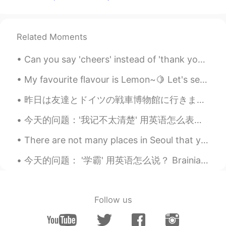
CN
DE
Du solltest früher ins Bett gehen 😂
Related Moments
Dan Rodríguez
2019.07.01 18:18
ES
EN
Can you say 'cheers' instead of 'thank you'? Yes! In many cases, you can! 'Cheers' is very info...
That sounds very funny, incredible! I
guess you learned a lot in the interviews,
My favourite flavour is Lemon~🍋 Let's see how this one tastes like! Do you like to drink lemonade ?
yes there are many, here there are rooms
昨日は友達とドイツの戦車博物館に行きました。博物館はドイツの一番大きな戦車博物館です。博物館の戦車は大体ドイツで作ったものです。博物館はドイツの北の小さな町にあるので、隣で可愛い伝統的な建物もあ...
with up to 50 students but in the
university
今天的问题：'我记不太清楚' 用英语怎么表达 I can't *really* remember (正常）**要强调的地方 I'm not sure I recall all too cle...
纪玖
2019.07.01 18:16
There are not many places in Seoul that you can go to free your mind and be at peace in this busy...
CN
JP
今天的问题： '学霸' 用英语怎么说？ Brainiac （非正式） Top student （正常） Grade-A student （正式） High achiever （正常） Whiz...
普通中小学都是六十人左右一个班
Esther
2019.07.01 18:12
CN粤
EN
Follow us
So...what’s your favourite food in China?
😂