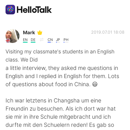
Language Exchange App
Mark
2019.07.01 18:08
EN
DE
CN
JP
PH
AI Grammar Checker
Visiting my classmate's students in an English
class. We Did
English
a little interview, they asked me questions in
English and I replied in English for them. Lots
of questions about food in China. 😃
简体中文
繁體中文
Ich war letztens in Changsha um eine
Español
العربية
Freundin zu besuchen. Als ich dort war hat
sie mir in ihre Schule mitgebracht und ich
Français
Deutsch
durfte mit den Schuelern reden! Es gab so