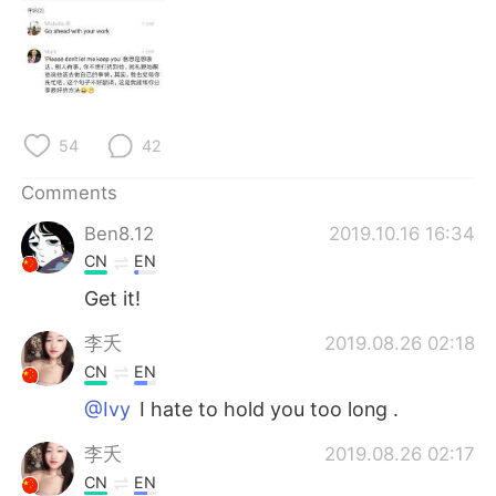
日本語
한국어
Русский
ไทย
Indonesia
Italiano
54
42
Türkçe
Tiếng Việt
Comments
Português
Ben8.12
2019.10.16 16:34
CN
EN
Get it!
李夭
2019.08.26 02:18
CN
EN
@Ivy
I hate to hold you too long .
李夭
2019.08.26 02:17
CN
EN