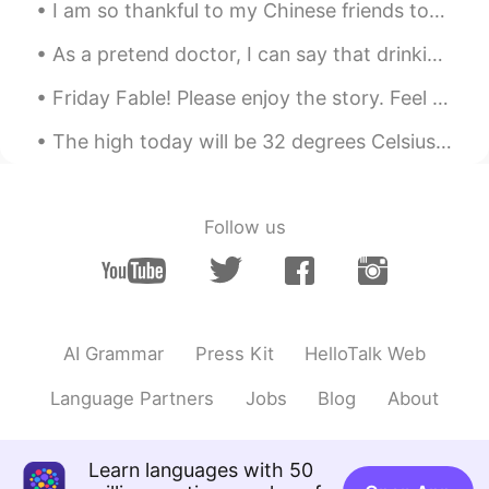
说法：又礼貌，又
能
表达一样的意思。
I am so thankful to my Chinese friends today who are giving us hope in Europe. We really need you...
As a pretend doctor, I can say that drinking cold water on a cold night in winter is the healthie...
Lifeisbeautiful Ada
2019.05.18 21:09
CN
EN
Friday Fable! Please enjoy the story. Feel free to leave your own recording. I will provide feedb...
@Mark
忙can be use when you are doing
The high today will be 32 degrees Celsius. It will be a hot day to be working outside. Delaware, ...
anything. As long as you are not free, you
all can say, 我很忙！Or我在忙。
Elina
2019.05.18 18:50
Follow us
CN
EN
@Mark
thank you😄
Ivy
2019.05.18 16:18
CN
EN
AI Grammar
Press Kit
HelloTalk Web
@Mark
yeah. You are right😁
Language Partners
Jobs
Blog
About
糊言栾语
2019.05.18 14:57
CN
EN
Learn languages with 50