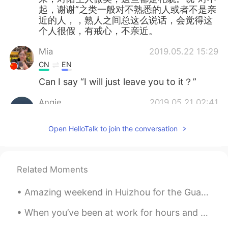
起，谢谢”之类一般对不熟悉的人或者不是亲
近的人，，熟人之间总这么说话，会觉得这
个人很假，有戒心，不亲近。
Mia
2019.05.22 15:29
CN
EN
Can I say “I will just leave you to it？”
Angie
2019.05.21 02:41
CN
EN
Open HelloTalk to join the conversation
我刚刚碰到
这
个问题，
也
自己得好好想
一想。
我刚刚碰到个问题，自己
也
得好好想一
想。
Related Moments
对我来说，这样子是最标准，最地道的
Amazing weekend in Huizhou for the Guangdong Tour - Stage 2 ✅, ready for the next one 💪🚴🏻‍♂️! A...
说法：又礼貌，又表达一样的意思。
When you’ve been at work for hours and then you check the time and it’s only been 45 minutes 🤦🏼‍♀️😭🙈
对我来说，这样子是最标准，最地道的