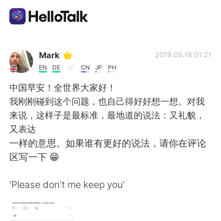
Language Exchange App
Mark
2019.05.18 01:21
EN
DE
CN
JP
PH
AI Grammar Checker
中国早安！全世界大家好！
我刚刚碰到这个问题，也自己得好好想一想。对我
English
来说，这样子是最标准，最地道的说法：又礼貌，
又表达
一样的意思。如果谁有更好的说法，请你在评论
简体中文
繁體中文
区写一下 😁
Español
العربية
'Please don't me keep you'
Français
Deutsch