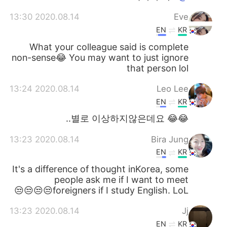
2020.08.14 13:30
Eve
EN
KR
What your colleague said is complete
non-sense😂 You may want to just ignore
that person lol
2020.08.14 13:24
Leo Lee
EN
KR
😂😂 별로 이상하지않은데요..
2020.08.14 13:23
Bira Jung
EN
KR
It's a difference of thought inKorea, some
people ask me if I want to meet
foreigners if I study English. LoL😒😒😒😒
2020.08.14 13:23
Jj
EN
KR