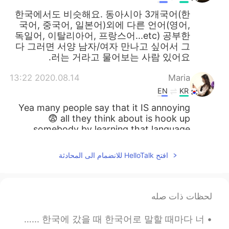
한국에서도 비슷해요. 동아시아 3개국어(한
국어, 중국어, 일본어)외에 다른 언어(영어,
독일어, 이탈리아어, 프랑스어...etc) 공부한
다 그러면 서양 남자/여자 만나고 싶어서 그
러는 거라고 물어보는 사람 있어요.
2020.08.14 13:22
Maria
EN
KR
Yea many people say that it IS annoying
😨 all they think about is hook up
somebody by learning that language
lmao
افتح HelloTalk للانضمام الى المحادثة
2020.08.14 13:22
kidy
EN
KR
한국도 비슷하다면 비슷...
لحظات ذات صله
2020.08.14 13:22
아이디옮김
오늘 저 제 컴플렉스에 대해 말할 거예요.. 저는무슨 언어로 말하든 말을 더듬어요 평생 이렇게 말 더듬을 것 같아서 너무 싫어요... 한국에 갔을 때 한국어로 말할 때마다 너...
EN
KR