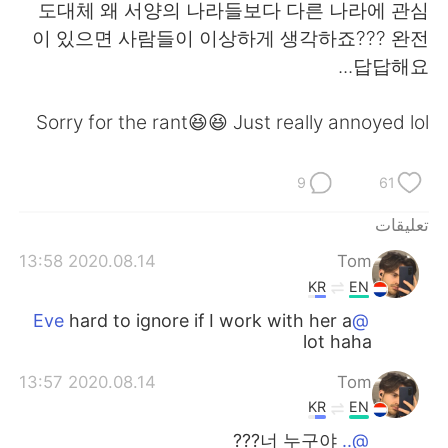
日本語
한국어
도대체 왜 서양의 나라들보다 다른 나라에 관심
이 있으면 사람들이 이상하게 생각하죠??? 완전
Русский
ไทย
답답해요...
Indonesia
Italiano
Sorry for the rant😆😆 Just really annoyed lol
Türkçe
Tiếng Việt
9
61
Português
تعليقات
2020.08.14 13:58
Tom
KR
EN
hard to ignore if I work with her a
@Eve
lot haha
2020.08.14 13:57
Tom
KR
EN
너 누구야???
@..