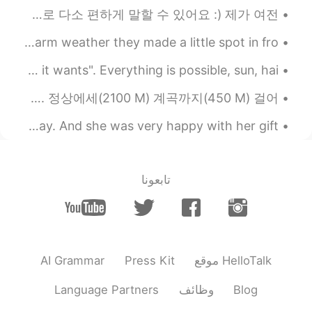
헬로톡을 사용하기 시작했을 때 거의 영어로만 얘기를 나눴는데 매일매일 한국어를 연습해서 지금은 한국 친구들이랑 100% 한국어로 다소 편하게 말할 수 있어요 :) 제가 여전...
한국도 이런거 있어요
These are our three wonderful bunnies! Because of the warm weather they made a little spot in fro...
In the Netherlands we have a saying: "April does what it wants". Everything is possible, sun, hai...
이번 주에 우리 가족들이랑 여행하러 스위스와 독일에 갔어요! 스위스에 있었을 때 세계에서 가장 가파른 톱니바퀴 길로 갔어요. 정상에세(2100 M) 계곡까지(450 M) 걸어...
Today we had a brunch at home for my daughter’s birthday. And she was very happy with her gift:...
تابعونا
AI Grammar
Press Kit
موقع HelloTalk
Language Partners
وظائف
Blog