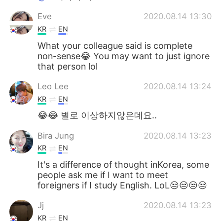
Eve
2020.08.14 13:30
KR
EN
What your colleague said is complete
non-sense😂 You may want to just ignore
that person lol
Leo Lee
2020.08.14 13:24
KR
EN
😂😂 별로 이상하지않은데요..
Bira Jung
2020.08.14 13:23
KR
EN
It's a difference of thought inKorea, some
people ask me if I want to meet
foreigners if I study English. LoL😒😒😒😒
Jj
2020.08.14 13:23
KR
EN