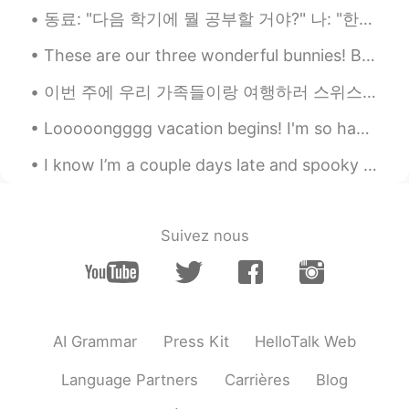
동료: "다음 학기에 뭘 공부할 거야?" 나: "한국어학!" 동료: "어... 아시아인이 되고 싶으니..?" 나: "음... 아니? 그냥 네덜란드 사람 되고 싶어?" 동료...
한국도 이런거 있어요
These are our three wonderful bunnies! Because of the warm weather they made a little spot in fro...
이번 주에 우리 가족들이랑 여행하러 스위스와 독일에 갔어요! 스위스에 있었을 때 세계에서 가장 가파른 톱니바퀴 길로 갔어요. 정상에세(2100 M) 계곡까지(450 M) 걸어...
Looooongggg vacation begins! I'm so happy that I could finally can sleep all day long and don't h...
I know I’m a couple days late and spooky season is over but I was too distracted by the snow. Yes...
Suivez nous
AI Grammar
Press Kit
HelloTalk Web
Language Partners
Carrières
Blog