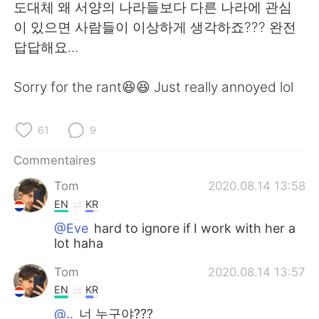
日本語
한국어
도대체 왜 서양의 나라들보다 다른 나라에 관심
이 있으면 사람들이 이상하게 생각하죠??? 완전
Русский
ไทย
답답해요...
Indonesia
Italiano
Sorry for the rant😆😆 Just really annoyed lol
Türkçe
Tiếng Việt
61
9
Português
Commentaires
Tom
2020.08.14 13:58
EN
KR
@Eve
hard to ignore if I work with her a
lot haha
Tom
2020.08.14 13:57
EN
KR
@..
너 누구야???