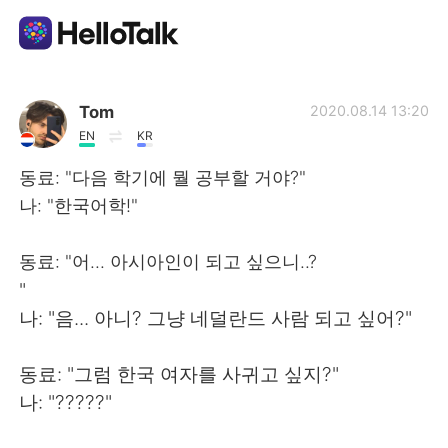
Appli d'échange linguistique
Tom
2020.08.14 13:20
EN
KR
AI Grammar Checker
동료: "다음 학기에 뭘 공부할 거야?"
나: "한국어학!"
Français
동료: "어... 아시아인이 되고 싶으니..?
"
English
简体中文
나: "음... 아니? 그냥 네덜란드 사람 되고 싶어?"
繁體中文
Español
동료: "그럼 한국 여자를 사귀고 싶지?"
나: "?????"
العربية
Deutsch