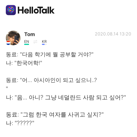
App di scambio linguistico
Tom
2020.08.14 13:20
EN
KR
AI Grammar Checker
동료: "다음 학기에 뭘 공부할 거야?"
나: "한국어학!"
Italiano
동료: "어... 아시아인이 되고 싶으니..?
"
English
简体中文
나: "음... 아니? 그냥 네덜란드 사람 되고 싶어?"
繁體中文
Español
동료: "그럼 한국 여자를 사귀고 싶지?"
나: "?????"
العربية
Français