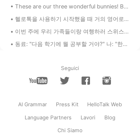
These are our three wonderful bunnies! Because of the warm weather they made a little spot in fro...
한국도 이런거 있어요
헬로톡을 사용하기 시작했을 때 거의 영어로만 얘기를 나눴는데 매일매일 한국어를 연습해서 지금은 한국 친구들이랑 100% 한국어로 다소 편하게 말할 수 있어요 :) 제가 여전...
이번 주에 우리 가족들이랑 여행하러 스위스와 독일에 갔어요! 스위스에 있었을 때 세계에서 가장 가파른 톱니바퀴 길로 갔어요. 정상에세(2100 M) 계곡까지(450 M) 걸어...
동료: "다음 학기에 뭘 공부할 거야?" 나: "한국어학!" 동료: "어... 아시아인이 되고 싶으니..?" 나: "음... 아니? 그냥 네덜란드 사람 되고 싶어?" 동료...
Seguici
AI Grammar
Press Kit
HelloTalk Web
Language Partners
Lavori
Blog
Chi Siamo