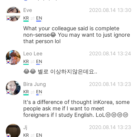
Eve
2020.08.14 13:30
KR
EN
What your colleague said is complete
non-sense😂 You may want to just ignore
that person lol
Leo Lee
2020.08.14 13:24
KR
EN
😂😂 별로 이상하지않은데요..
Bira Jung
2020.08.14 13:23
KR
EN
It's a difference of thought inKorea, some
people ask me if I want to meet
foreigners if I study English. LoL😒😒😒😒
Jj
2020.08.14 13:23
KR
EN