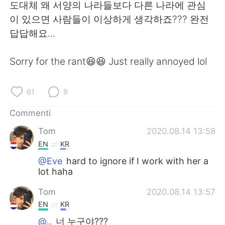
Deutsch
日本語
도대체 왜 서양의 나라들보다 다른 나라에 관심
이 있으면 사람들이 이상하게 생각하죠??? 완전
한국어
Русский
답답해요...
ไทย
Indonesia
Sorry for the rant😆😆 Just really annoyed lol
Türkçe
Tiếng Việt
61
9
Português
Commenti
Tom
2020.08.14 13:58
EN
KR
@Eve
hard to ignore if I work with her a
lot haha
Tom
2020.08.14 13:57
EN
KR
@..
너 누구야???