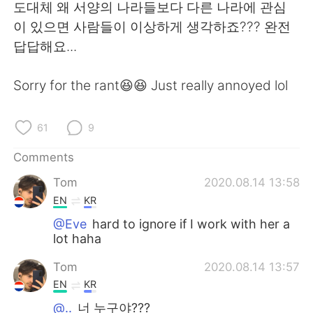
日本語
한국어
도대체 왜 서양의 나라들보다 다른 나라에 관심
이 있으면 사람들이 이상하게 생각하죠??? 완전
Русский
ไทย
답답해요...
Indonesia
Italiano
Sorry for the rant😆😆 Just really annoyed lol
Türkçe
Tiếng Việt
61
9
Português
Comments
Tom
2020.08.14 13:58
EN
KR
@Eve
hard to ignore if I work with her a
lot haha
Tom
2020.08.14 13:57
EN
KR
@..
너 누구야???