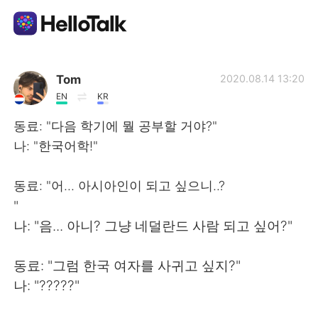
Language Exchange App
Tom
2020.08.14 13:20
EN
KR
AI Grammar Checker
동료: "다음 학기에 뭘 공부할 거야?"
나: "한국어학!"
English
동료: "어... 아시아인이 되고 싶으니..?
"
简体中文
繁體中文
나: "음... 아니? 그냥 네덜란드 사람 되고 싶어?"
Español
العربية
동료: "그럼 한국 여자를 사귀고 싶지?"
나: "?????"
Français
Deutsch