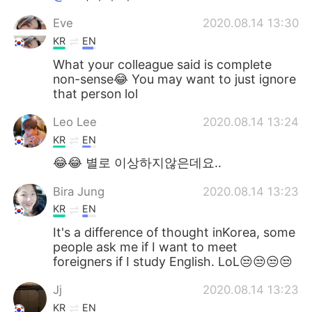
Eve
2020.08.14 13:30
KR
EN
What your colleague said is complete
non-sense😂 You may want to just ignore
that person lol
Leo Lee
2020.08.14 13:24
KR
EN
😂😂 별로 이상하지않은데요..
Bira Jung
2020.08.14 13:23
KR
EN
It's a difference of thought inKorea, some
people ask me if I want to meet
foreigners if I study English. LoL😒😒😒😒
Jj
2020.08.14 13:23
KR
EN