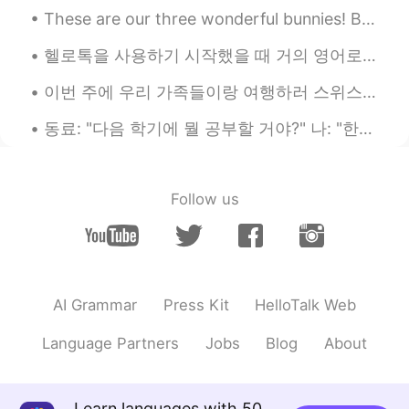
These are our three wonderful bunnies! Because of the warm weather they made a little spot in fro...
한국도 이런거 있어요
헬로톡을 사용하기 시작했을 때 거의 영어로만 얘기를 나눴는데 매일매일 한국어를 연습해서 지금은 한국 친구들이랑 100% 한국어로 다소 편하게 말할 수 있어요 :) 제가 여전...
이번 주에 우리 가족들이랑 여행하러 스위스와 독일에 갔어요! 스위스에 있었을 때 세계에서 가장 가파른 톱니바퀴 길로 갔어요. 정상에세(2100 M) 계곡까지(450 M) 걸어...
동료: "다음 학기에 뭘 공부할 거야?" 나: "한국어학!" 동료: "어... 아시아인이 되고 싶으니..?" 나: "음... 아니? 그냥 네덜란드 사람 되고 싶어?" 동료...
Follow us
AI Grammar
Press Kit
HelloTalk Web
Language Partners
Jobs
Blog
About
Learn languages with 50