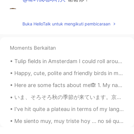
请叫我地球村人
2021.05.30 06:43
CN
EN
Buka HelloTalk untuk mengikuti pembicaraan
旅途愉快🍀
Leon萧乐
2021.05.30 06:25
Moments Berkaitan
EN
CN
@komaru
谢谢！
Tulip fields in Amsterdam I could roll around this field all day. It reminds me of candy floss...
komaru
2021.05.30 06:24
Happy, cute, polite and friendly birds in my garden. As distinct from those screaming devils that...
CN
EN
Here are some facts about me🙈 1. My name is Jemma 2. I'm 16 years old 3. I live in England 4. I...
@Leon萧乐
不用谢！祝你一路顺风！
いま、そろそろ秋の季節が来ています。京都の一番きれいな季節だと思います!１枚目の写真は、研究室の窓から撮りました。他の写真は、大学の近くの神社で撮りました。最近は雨が多すぎたので、散歩の機会があ...
Leon萧乐
2021.05.30 06:24
EN
CN
I've hit quite a plateau in terms of my language progression. 我语言水平没有进步，也没有退步。 步入平台期。 So, I'm ...
@komaru
哇！谢谢你的修改和解释！
Me siento muy, muy triste hoy ... no sé qué debo hacer ... tuve un año difícil ... necesito mejor...
komaru
2021.05.30 06:21