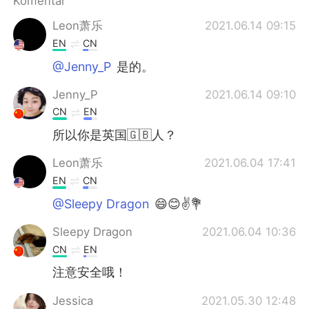
Komentar
Deutsch
日本語
Leon萧乐
2021.06.14 09:15
한국어
Русский
EN
CN
@Jenny_P
是的。
ไทย
Italiano
Jenny_P
2021.06.14 09:10
Türkçe
Tiếng Việt
CN
EN
所以你是英国🇬🇧人？
Português
Leon萧乐
2021.06.04 17:41
EN
CN
@Sleepy Dragon
😄😊✌💐
Sleepy Dragon
2021.06.04 10:36
CN
EN
注意安全哦！
Jessica
2021.05.30 12:48