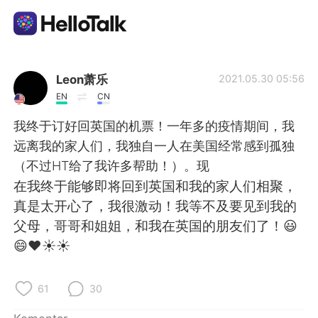
Aplikasi Pertukaran Bahasa
Leon萧乐
2021.05.30 05:56
EN
CN
AI Grammar Checker
我终于订好回英国的机票！一年多的疫情期间，我
远离我的家人们，我独自一人在美国经常感到孤独
Indonesia
（不过HT给了我许多帮助！）。现
在我终于能够即将回到英国和我的家人们相聚，
真是太开心了，我很激动！我等不及要见到我的
English
简体中文
父母，哥哥和姐姐，和我在英国的朋友们了！😃
😄❤☀☀
繁體中文
Español
العربية
Français
61
30