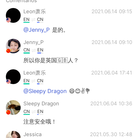
Comentarios
日本語
한국어
Leon萧乐
2021.06.14 09:15
Русский
ไทย
EN
CN
@Jenny_P
是的。
Indonesia
Italiano
Jenny_P
2021.06.14 09:10
Türkçe
Tiếng Việt
CN
EN
所以你是英国🇬🇧人？
Português
Leon萧乐
2021.06.04 17:41
EN
CN
@Sleepy Dragon
😄😊✌💐
Sleepy Dragon
2021.06.04 10:36
CN
EN
注意安全哦！
Jessica
2021.05.30 12:48