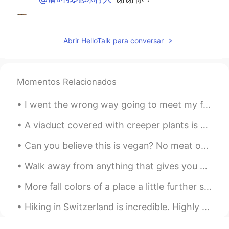
请叫我地球村人
2021.05.30 06:43
CN
EN
Abrir HelloTalk para conversar
旅途愉快🍀
Leon萧乐
2021.05.30 06:25
Momentos Relacionados
EN
CN
@komaru
谢谢！
I went the wrong way going to meet my friend and accidentally found a really cool area of London!...
komaru
2021.05.30 06:24
A viaduct covered with creeper plants is seen in Chengdu, southwest China’s Sichuan. Pedestrians ...
CN
EN
Can you believe this is vegan? No meat or dairy products. This is at the vegandale festival. They...
@Leon萧乐
不用谢！祝你一路顺风！
Walk away from anything that gives you bad vibes . There is no need to explain or make sense of i...
Leon萧乐
2021.05.30 06:24
EN
CN
More fall colors of a place a little further south of where I live. These are taken by a friend. ...
@komaru
哇！谢谢你的修改和解释！
Hiking in Switzerland is incredible. Highly recommend visiting. The water, air, mountains and the...
komaru
2021.05.30 06:21