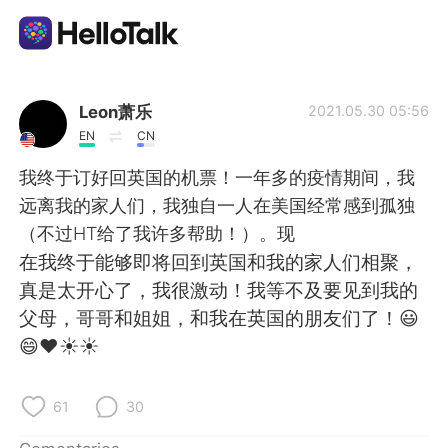
Aplicación de intercambio de idiomas
Leon萧乐
2021.05.30 05:56
EN
CN
AI Grammar Checker
我终于订好回英国的机票！一年多的疫情期间，我
远离我的家人们，我独自一人在美国经常感到孤独
Español
（不过HT给了我许多帮助！）。现
在我终于能够即将回到英国和我的家人们相聚，
真是太开心了，我很激动！我等不及要见到我的
English
简体中文
父母，哥哥和姐姐，和我在英国的朋友们了！😃
😄❤☀☀
繁體中文
العربية
Français
Deutsch
61
30