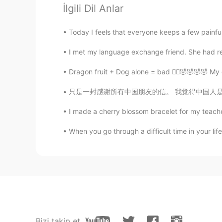
@Leon萧乐
不用谢！祝你一路顺风
İlgili Dil Anlar
Leon萧乐
Today I feels that everyone keeps a few painful
EN
CN
I met my language exchange friend. She had rea
@komaru
哇！谢谢你的修改和解释
Dragon fruit + Dog alone = bad 🤦‍♂️🤣🤣🤣🤣 My g
komaru
只是一封感谢所有中国朋友的信。 我觉得中国人是最好的，也很友好....中国人说话那么好
CN
EN
I made a cherry blossom bracelet for my teacher
现在我终于能够
即将
回到英国和我的
现在我终于能够回到英国和我的家人
When you go through a difficult time in your life
Leon萧乐
EN
CN
@qq
😄😄我也羡慕你在亚洲!
狂浪迹天涯干饭猫
Bizi takip et