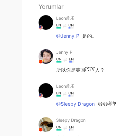
Yorumlar
Leon萧乐
EN
CN
@Jenny_P
是的。
Jenny_P
CN
EN
所以你是英国🇬🇧人？
Leon萧乐
EN
CN
@Sleepy Dragon
😄😊✌💐
Sleepy Dragon
CN
EN