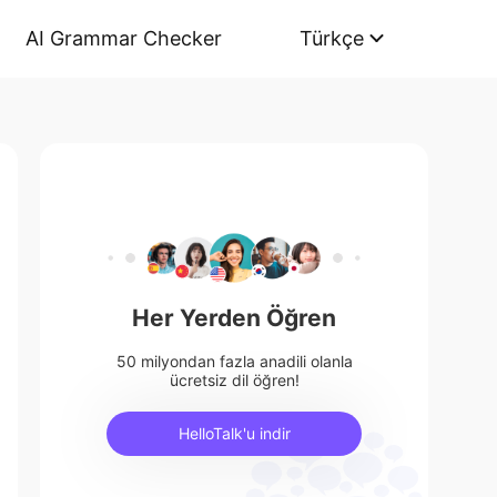
AI Grammar Checker
Türkçe
Her Yerden Öğren
50 milyondan fazla anadili olanla
ücretsiz dil öğren!
HelloTalk'u indir