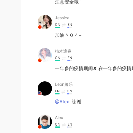
注意安全哦！
Jessica
CN
EN
加油＾０＾~
枯木逢春
CN
EN
一年多的疫情期间✘ 在一年多的疫情
Leon萧乐
EN
CN
@Alex
谢谢！
Alex
CN
EN