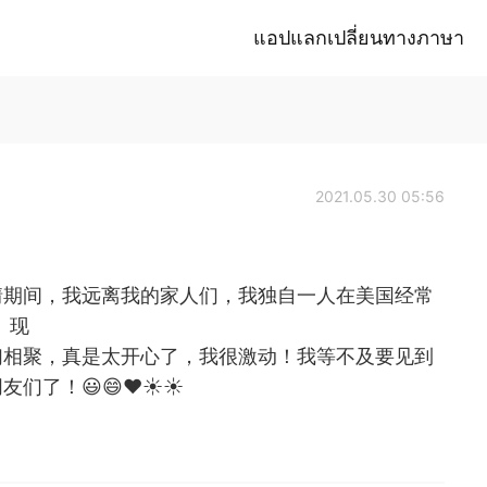
แอปแลกเปลี่ยนทางภาษา
2021.05.30 05:56
情期间，我远离我的家人们，我独自一人在美国经常
。现
们相聚，真是太开心了，我很激动！我等不及要见到
友们了！😃😄❤☀☀