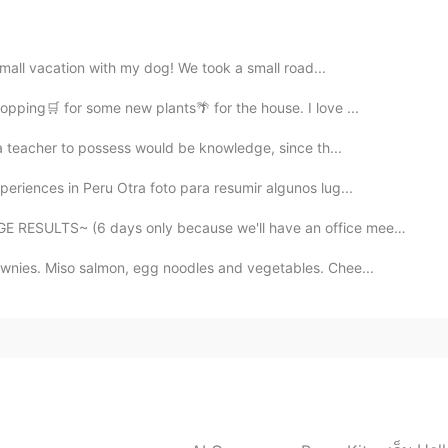
！
2021.05.30 06:24
 small vacation with my dog! We took a small road...
opping🛒 for some new plants🌴 for the house. I love ...
！
 a teacher to possess would be knowledge, since th...
2021.05.30 06:21
riences in Peru Otra foto para resumir algunos lug...
ULTS~ (6 days only because we'll have an office meetin...
家人们相聚，真是太开心了，我很激动！
们相聚，真是太开心了，我很激动！
wnies. Miso salmon, egg noodles and vegetables. Chee...
2021.05.30 06:20
2021.05.30 06:20