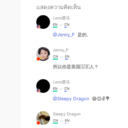
แสดงความคิดเห็น
Leon萧乐
EN
CN
@Jenny_P
是的。
Jenny_P
CN
EN
所以你是英国🇬🇧人？
Leon萧乐
EN
CN
@Sleepy Dragon
😄😊✌💐
Sleepy Dragon
CN
EN