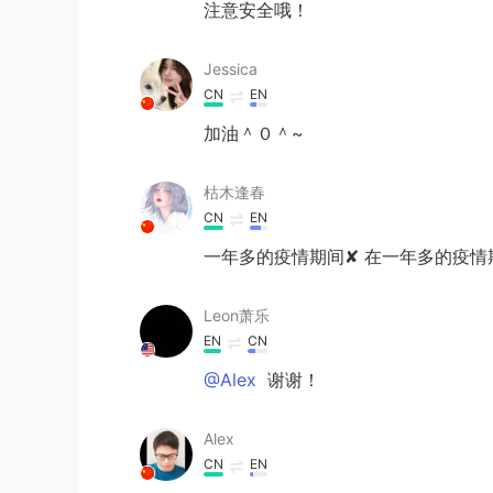
注意安全哦！
Jessica
CN
EN
加油＾０＾~
枯木逢春
CN
EN
一年多的疫情期间✘ 在一年多的疫情
Leon萧乐
EN
CN
@Alex
谢谢！
Alex
CN
EN