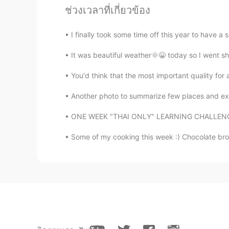
@Leon萧乐
不用谢！祝你一路顺风
ช่วงเวลาที่เกี่ยวข้อง
Leon萧乐
I finally took some time off this year to have a
EN
CN
It was beautiful weather🌞😁 today so I went sh
@komaru
哇！谢谢你的修改和解释
You'd think that the most important quality for
komaru
Another photo to summarize few places and expe
CN
EN
ONE WEEK "THAI ONLY" LEARNING CHALLENGE RES
现在我终于能够
即将
回到英国和我的
现在我终于能够回到英国和我的家人
Some of my cooking this week :) Chocolate bro
Leon萧乐
EN
CN
@qq
😄😄我也羡慕你在亚洲!
狂浪迹天涯干饭猫