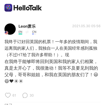
언어 교환 앱
Leon萧乐
2021.05.30 05:56
EN
CN
AI Grammar Checker
我终于订好回英国的机票！一年多的疫情期间，我
远离我的家人们，我独自一人在美国经常感到孤独
한국어
（不过HT给了我许多帮助！）。现
在我终于能够即将回到英国和我的家人们相聚，
真是太开心了，我很激动！我等不及要见到我的
English
简体中文
父母，哥哥和姐姐，和我在英国的朋友们了！😃
😄❤☀☀
繁體中文
Español
العربية
Français
61
30