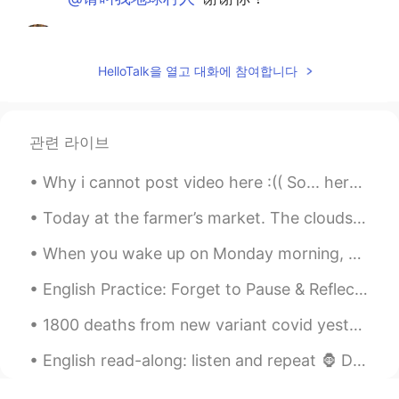
请叫我地球村人
2021.05.30 06:43
CN
EN
HelloTalk을 열고 대화에 참여합니다
旅途愉快🍀
Leon萧乐
2021.05.30 06:25
관련 라이브
EN
CN
@komaru
谢谢！
Why i cannot post video here :(( So... here’s an audio of me playing keyboard and a pic lol Anyo...
komaru
2021.05.30 06:24
Today at the farmer’s market. The clouds were so gorgeous. I couldn’t help but snap a quick photo...
CN
EN
When you wake up on Monday morning, you should feel happy, inspired, and motivated to make the be...
@Leon萧乐
不用谢！祝你一路顺风！
English Practice: Forget to Pause & Reflect Description: Listen to the Audio Task: Tell me ab...
Leon萧乐
2021.05.30 06:24
EN
CN
1800 deaths from new variant covid yesterday, and 1600 the day before. Numbers are increasing; an...
@komaru
哇！谢谢你的修改和解释！
English read-along: listen and repeat 🦍 Did you know that humans aren't the only species that u...
komaru
2021.05.30 06:21