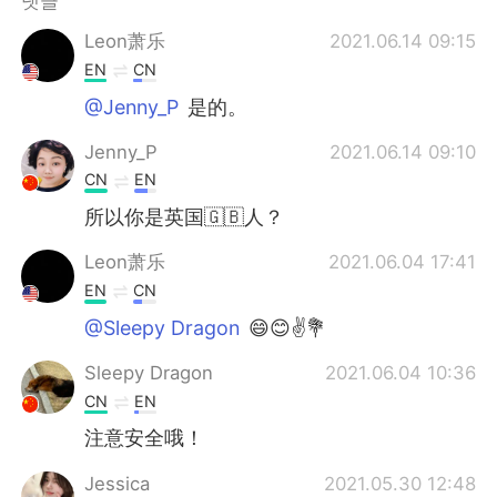
댓글
Deutsch
日本語
Leon萧乐
2021.06.14 09:15
Русский
ไทย
EN
CN
@Jenny_P
是的。
Indonesia
Italiano
Jenny_P
2021.06.14 09:10
Türkçe
Tiếng Việt
CN
EN
所以你是英国🇬🇧人？
Português
Leon萧乐
2021.06.04 17:41
EN
CN
@Sleepy Dragon
😄😊✌💐
Sleepy Dragon
2021.06.04 10:36
CN
EN
注意安全哦！
Jessica
2021.05.30 12:48