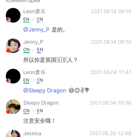
Комментарии
Deutsch
日本語
Leon萧乐
2021.06.14 09:15
한국어
ไทย
EN
CN
@Jenny_P
是的。
Indonesia
Italiano
Jenny_P
2021.06.14 09:10
Türkçe
Tiếng Việt
CN
EN
所以你是英国🇬🇧人？
Português
Leon萧乐
2021.06.04 17:41
EN
CN
@Sleepy Dragon
😄😊✌💐
Sleepy Dragon
2021.06.04 10:36
CN
EN
注意安全哦！
Jessica
2021.05.30 12:48