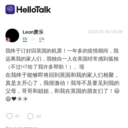
Приложение для Языкового Обмена
Leon萧乐
2021.05.30 05:56
EN
CN
AI Grammar Checker
我终于订好回英国的机票！一年多的疫情期间，我
远离我的家人们，我独自一人在美国经常感到孤独
Русский
（不过HT给了我许多帮助！）。现
在我终于能够即将回到英国和我的家人们相聚，
真是太开心了，我很激动！我等不及要见到我的
English
简体中文
父母，哥哥和姐姐，和我在英国的朋友们了！😃
😄❤☀☀
繁體中文
Español
العربية
Français
61
30