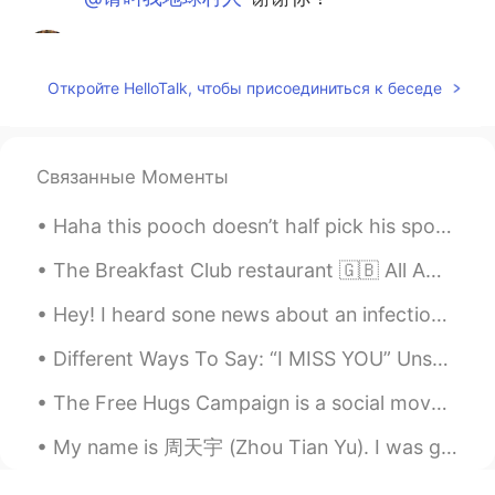
请叫我地球村人
2021.05.30 06:43
CN
EN
Откройте HelloTalk, чтобы присоединиться к беседе
旅途愉快🍀
Leon萧乐
2021.05.30 06:25
Связанные Моменты
EN
CN
@komaru
谢谢！
Haha this pooch doesn’t half pick his spots to fall asleep. But he’s too cute. Don’t mind my stri...
komaru
2021.05.30 06:24
The Breakfast Club restaurant 🇬🇧 All American breakfast with bacon and pancakes 🥞 🥓 🍯 Honestl...
CN
EN
Hey! I heard sone news about an infection in China and some ither accidents. Are those real? Ever...
@Leon萧乐
不用谢！祝你一路顺风！
Different Ways To Say: “I MISS YOU” Unsure what to say to your friends and loved ones when they ...
Leon萧乐
2021.05.30 06:24
EN
CN
The Free Hugs Campaign is a social movement involving individuals who offer hugs to strangers in ...
@komaru
哇！谢谢你的修改和解释！
My name is 周天宇 (Zhou Tian Yu). I was given this name when I came to China, by my PhD supervisor, ...
komaru
2021.05.30 06:21