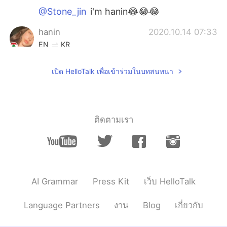
@Stone_jin
i'm hanin😂😂😂
hanin
2020.10.14 07:33
EN
KR
@Stone_jin
who is julia roberts?
เปิด HelloTalk เพื่อเข้าร่วมในบทสนทนา
Stone_jin
2020.10.14 07:32
KR
EN
Julia Roberts????wow
ติดตามเรา
hanin
2020.10.14 07:29
EN
KR
@Tack
thanks!
AI Grammar
Press Kit
เว็บ HelloTalk
Tack
2020.10.14 07:26
KR
EN
Language Partners
งาน
Blog
เกี่ยวกับ
I like your smile