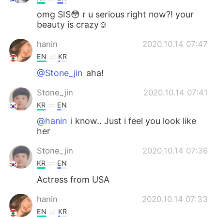
omg SIS😳 r u serious right now?! your
beauty is crazy☺
hanin
2020.10.14 07:47
EN
KR
@Stone_jin
aha!
Stone_jin
2020.10.14 07:41
KR
EN
@hanin
i know.. Just i feel you look like
her
Stone_jin
2020.10.14 07:36
KR
EN
Actress from USA
hanin
2020.10.14 07:33
EN
KR