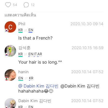
Deutsch
日本語
54
12
한국어
Русский
แสดงความคิดเห็น
Phil
2020.10.30 09:14
Indonesia
Italiano
KR
EN
Türkçe
Tiếng Việt
Is that a French?
강석훈
2020.10.15 16:59
Português
KR
EN
IT
AR
Your hair is so long.^^
hanin
2020.10.14 07:52
EN
KR
@ Dabin Kim 김다빈
@Dabin Kim 김다빈
hahahahaha😂🙂
Dabin Kim 김다빈
2020.10.14 07:52
KR
EN