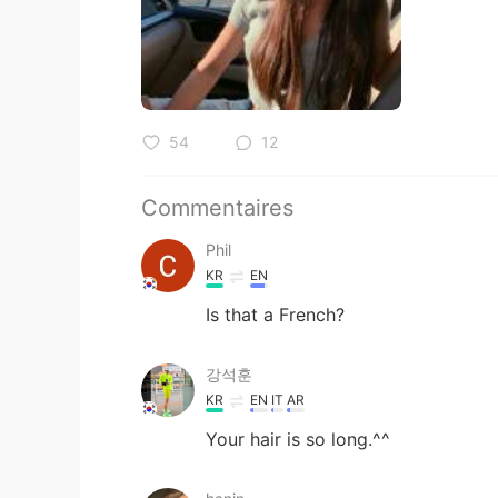
54
12
Commentaires
Phil
KR
EN
Is that a French?
강석훈
KR
EN
IT
AR
Your hair is so long.^^