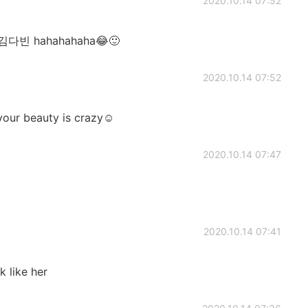
2020.10.14 07:52
김다빈 hahahahaha😂🙂
2020.10.14 07:52
 your beauty is crazy☺
2020.10.14 07:47
2020.10.14 07:41
k like her