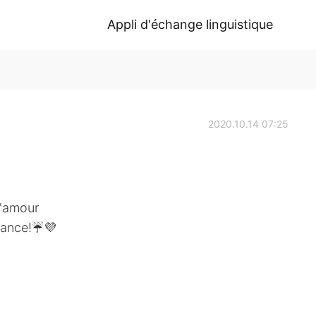
Appli d'échange linguistique
2020.10.14 07:25
d'amour
 dance!☔💜