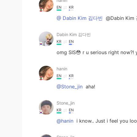
hanin
EN
KR
@ Dabin Kim 김다빈
@Dabin Kim 
Dabin Kim 김다빈
KR
EN
omg SIS😳 r u serious right now?!
hanin
EN
KR
@Stone_jin
aha!
Stone_jin
KR
EN
@hanin
i know.. Just i feel you loo