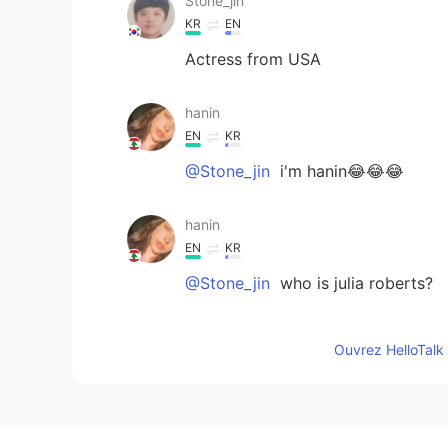
Stone_jin
KR
EN
Actress from USA
hanin
EN
KR
@Stone_jin
i'm hanin😂😂😂
hanin
EN
KR
@Stone_jin
who is julia roberts?
Stone_jin
Ouvrez HelloTalk 
KR
EN
Julia Roberts????wow