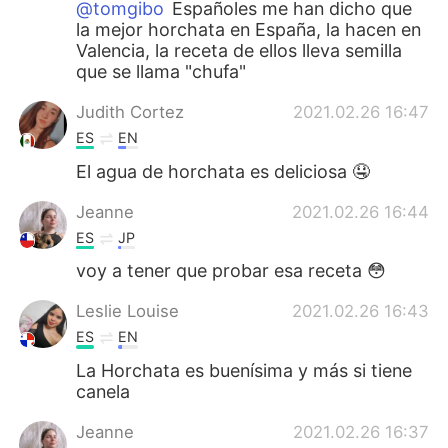
@tomgibo
Españoles me han dicho que
la mejor horchata en España, la hacen en
Valencia, la receta de ellos lleva semilla
que se llama "chufa"
Judith Cortez
2021.02.26 16:47
ES
EN
El agua de horchata es deliciosa 🤤
Jeanne
2021.02.26 16:44
ES
JP
voy a tener que probar esa receta 😳
Leslie Louise
2021.02.26 16:43
ES
EN
La Horchata es buenísima y más si tiene
canela
Jeanne
2021.02.26 16:37