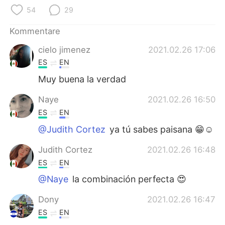
日本語
한국어
54
29
Русский
ไทย
Kommentare
cielo jimenez
2021.02.26 17:06
Indonesia
Italiano
ES
EN
Türkçe
Tiếng Việt
Muy buena la verdad
Naye
2021.02.26 16:50
Português
ES
EN
@Judith Cortez
ya tú sabes paisana 😁☺
Judith Cortez
2021.02.26 16:48
ES
EN
@Naye
la combinación perfecta 😍
Dony
2021.02.26 16:47
ES
EN