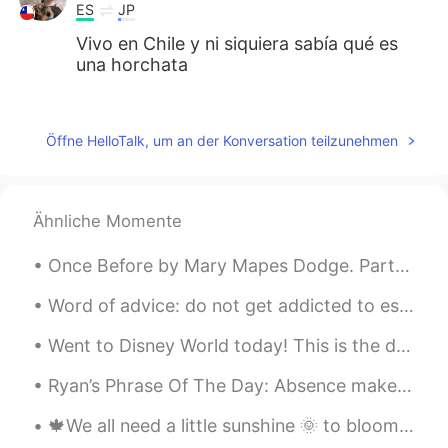
ES
JP
Vivo en Chile y ni siquiera sabía qué es
una horchata
Dony
2021.02.26 16:35
ES
EN
Öffne HelloTalk, um an der Konversation teilzunehmen
@tomgibo
😂 me gustan👍
Dulce María López Alcalá
2021.02.26 16:34
Ähnliche Momente
ES
EN
En l
a semana pasada me di cuenta
Once Before by Mary Mapes Dodge. Part 1 of 3. ONCE before, this self-same air Passed me, though...
que
yo
nunca había probado horchata
en mi vida.
Word of advice: do not get addicted to escaping. Face your sh!t, handle your business and triumph...
L
a semana pasada me di cuenta que
Went to Disney World today! This is the difference between day and night! 今日はディズニーワールドに行きました！ これ...
nunca había probado horchata en mi
vida.
Ryan’s Phrase Of The Day: Absence makes the heart grow fonder Meaning: Your feeling for sth get...
🍁We all need a little sunshine 🌞 to bloom 🍁"The way I see it, if you want the rainbow, you gotta ...
tomgibo
2021.02.26 16:33