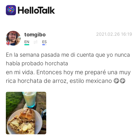
Sprachaustausch-App
tomgibo
2021.02.26 16:19
EN
ES
AI Grammar Checker
En la semana pasada me di cuenta que yo nunca
había probado horchata
Deutsch
en mi vida. Entonces hoy me preparé una muy
rica horchata de arroz, estilo mexicano 😋😋
English
简体中文
繁體中文
Español
العربية
Français