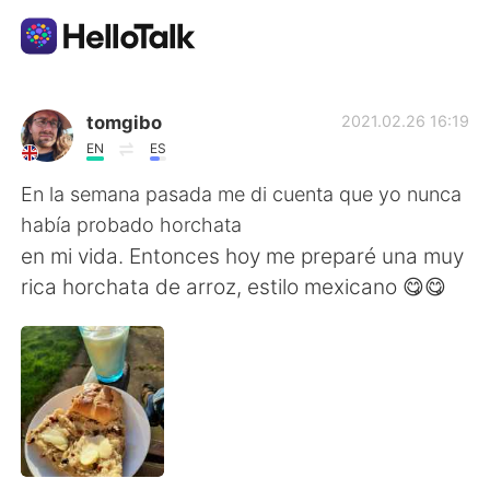
Aplicación de intercambio de idiomas
tomgibo
2021.02.26 16:19
EN
ES
AI Grammar Checker
En la semana pasada me di cuenta que yo nunca
había probado horchata
Español
en mi vida. Entonces hoy me preparé una muy
rica horchata de arroz, estilo mexicano 😋😋
English
简体中文
繁體中文
العربية
Français
Deutsch