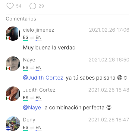
日本語
한국어
54
29
Русский
ไทย
Comentarios
cielo jimenez
2021.02.26 17:06
Indonesia
Italiano
ES
EN
Türkçe
Tiếng Việt
Muy buena la verdad
Naye
2021.02.26 16:50
Português
ES
EN
@Judith Cortez
ya tú sabes paisana 😁☺
Judith Cortez
2021.02.26 16:48
ES
EN
@Naye
la combinación perfecta 😍
Dony
2021.02.26 16:47
ES
EN