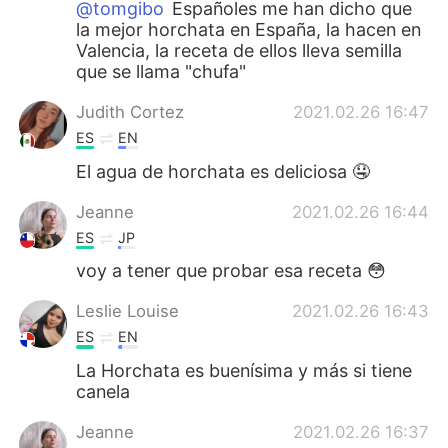
@tomgibo
Españoles me han dicho que
la mejor horchata en España, la hacen en
Valencia, la receta de ellos lleva semilla
que se llama "chufa"
Judith Cortez
2021.02.26 16:47
ES
EN
El agua de horchata es deliciosa 🤤
Jeanne
2021.02.26 16:44
ES
JP
voy a tener que probar esa receta 😳
Leslie Louise
2021.02.26 16:43
ES
EN
La Horchata es buenísima y más si tiene
canela
Jeanne
2021.02.26 16:37