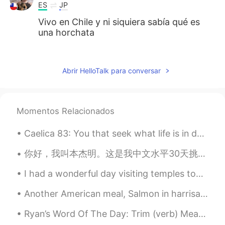
ES
JP
Vivo en Chile y ni siquiera sabía qué es
una horchata
Dony
2021.02.26 16:35
ES
EN
Abrir HelloTalk para conversar
@tomgibo
😂 me gustan👍
Dulce María López Alcalá
2021.02.26 16:34
Momentos Relacionados
ES
EN
En l
a semana pasada me di cuenta
Caelica 83: You that seek what life is in death by Baron Brooke Fulke Greville. You that seek w...
que
yo
nunca había probado horchata
en mi vida.
你好，我叫本杰明。这是我中文水平30天挑战赛的第二天。我今天来说说我现在住的地方！我住在上海的闵行区，我认为这是一个好地方。这个地方很方便，靠近上海的迪士尼乐园和地铁站。公寓旁边还有许多美味的餐...
L
a semana pasada me di cuenta que
I had a wonderful day visiting temples today in Chiang Mai. How should I say this in Thai? Goog...
nunca había probado horchata en mi
vida.
Another American meal, Salmon in harrisa, roasted cauliflower, braised chard and baby potatoes. W...
Ryan’s Word Of The Day: Trim (verb) Meaning: To cut something/make it shorter/reduce Example (...
tomgibo
2021.02.26 16:33