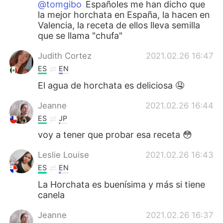
@tomgibo
Españoles me han dicho que
la mejor horchata en España, la hacen en
Valencia, la receta de ellos lleva semilla
que se llama "chufa"
Judith Cortez
2021.02.26 16:47
ES
EN
El agua de horchata es deliciosa 🤤
Jeanne
2021.02.26 16:44
ES
JP
voy a tener que probar esa receta 😳
Leslie Louise
2021.02.26 16:43
ES
EN
La Horchata es buenísima y más si tiene
canela
Jeanne
2021.02.26 16:37