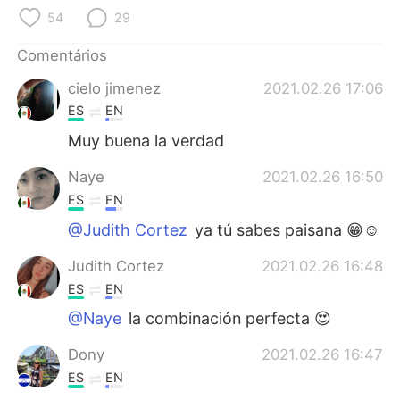
Deutsch
日本語
54
29
한국어
Русский
Comentários
cielo jimenez
2021.02.26 17:06
ไทย
Indonesia
ES
EN
Italiano
Türkçe
Muy buena la verdad
Naye
2021.02.26 16:50
Tiếng Việt
ES
EN
@Judith Cortez
ya tú sabes paisana 😁☺
Judith Cortez
2021.02.26 16:48
ES
EN
@Naye
la combinación perfecta 😍
Dony
2021.02.26 16:47
ES
EN