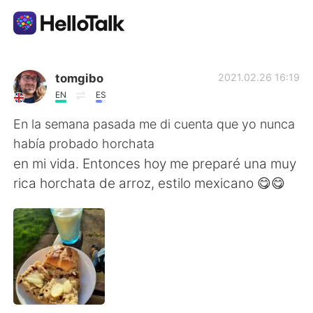
Aplicativo de troca de idioma
tomgibo
2021.02.26 16:19
EN
ES
AI Grammar Checker
En la semana pasada me di cuenta que yo nunca
había probado horchata
Português
en mi vida. Entonces hoy me preparé una muy
rica horchata de arroz, estilo mexicano 😋😋
English
简体中文
繁體中文
Español
العربية
Français