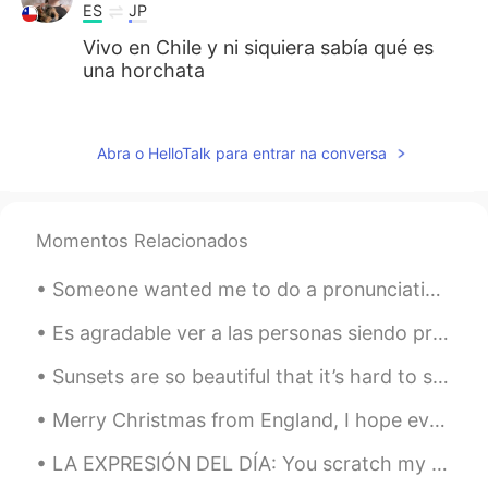
ES
JP
Vivo en Chile y ni siquiera sabía qué es
una horchata
Dony
2021.02.26 16:35
ES
EN
Abra o HelloTalk para entrar na conversa
@tomgibo
😂 me gustan👍
Dulce María López Alcalá
2021.02.26 16:34
Momentos Relacionados
ES
EN
En l
a semana pasada me di cuenta
Someone wanted me to do a pronunciation exercise on English tongue twisters. Try to pronounce the...
que
yo
nunca había probado horchata
en mi vida.
Es agradable ver a las personas siendo productivas con el aprendizaje de idiomas a pesar de lo qu...
L
a semana pasada me di cuenta que
Sunsets are so beautiful that it’s hard to screw them up in a photo. Here are a few sunsets that ...
nunca había probado horchata en mi
vida.
Merry Christmas from England, I hope everyone has a lovely day and hopefully you get to enjoy it ...
LA EXPRESIÓN DEL DÍA: You scratch my back, I’ll scratch yours. Esta expresión quiere decir que ...
tomgibo
2021.02.26 16:33