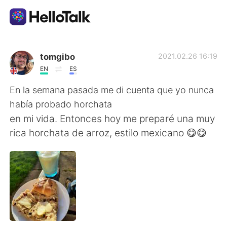
App di scambio linguistico
tomgibo
2021.02.26 16:19
EN
ES
AI Grammar Checker
En la semana pasada me di cuenta que yo nunca
había probado horchata
Italiano
en mi vida. Entonces hoy me preparé una muy
rica horchata de arroz, estilo mexicano 😋😋
English
简体中文
繁體中文
Español
العربية
Français