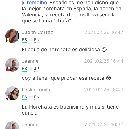
@tomgibo
Españoles me han dicho que
la mejor horchata en España, la hacen en
Valencia, la receta de ellos lleva semilla
que se llama "chufa"
Judith Cortez
2021.02.26 16:47
ES
EN
El agua de horchata es deliciosa 🤤
Jeanne
2021.02.26 16:44
ES
JP
voy a tener que probar esa receta 😳
Leslie Louise
2021.02.26 16:43
ES
EN
La Horchata es buenísima y más si tiene
canela
Jeanne
2021.02.26 16:37