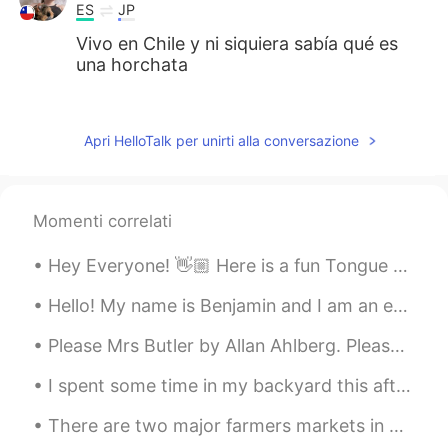
ES
JP
Vivo en Chile y ni siquiera sabía qué es
una horchata
Dony
2021.02.26 16:35
ES
EN
Apri HelloTalk per unirti alla conversazione
@tomgibo
😂 me gustan👍
Dulce María López Alcalá
2021.02.26 16:34
Momenti correlati
ES
EN
En l
a semana pasada me di cuenta
Hey Everyone! 👋🏼 Here is a fun Tongue Twister. 👀 This is a story about four people named Everyb...
que
yo
nunca había probado horchata
en mi vida.
Hello! My name is Benjamin and I am an engineering student studying at UBC, Vancouver, Canada. ...
L
a semana pasada me di cuenta que
Please Mrs Butler by Allan Ahlberg. Please Mrs Butler This boy Derek Drew Keeps copying my work...
nunca había probado horchata en mi
vida.
I spent some time in my backyard this afternoon watching the sky to see what birds would fly over...
There are two major farmers markets in Montreal, Jean Talon Market and Atwater Market. In both, y...
tomgibo
2021.02.26 16:33