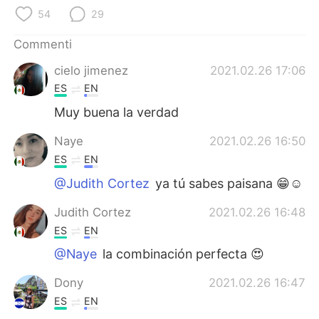
Deutsch
日本語
54
29
한국어
Русский
Commenti
cielo jimenez
2021.02.26 17:06
ไทย
Indonesia
ES
EN
Türkçe
Tiếng Việt
Muy buena la verdad
Naye
2021.02.26 16:50
Português
ES
EN
@Judith Cortez
ya tú sabes paisana 😁☺
Judith Cortez
2021.02.26 16:48
ES
EN
@Naye
la combinación perfecta 😍
Dony
2021.02.26 16:47
ES
EN