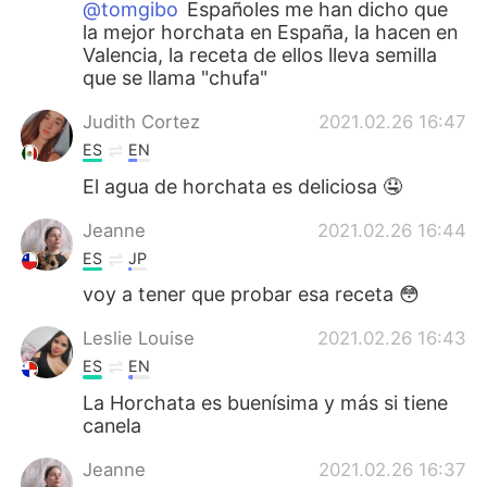
@tomgibo
Españoles me han dicho que
la mejor horchata en España, la hacen en
Valencia, la receta de ellos lleva semilla
que se llama "chufa"
Judith Cortez
2021.02.26 16:47
ES
EN
El agua de horchata es deliciosa 🤤
Jeanne
2021.02.26 16:44
ES
JP
voy a tener que probar esa receta 😳
Leslie Louise
2021.02.26 16:43
ES
EN
La Horchata es buenísima y más si tiene
canela
Jeanne
2021.02.26 16:37