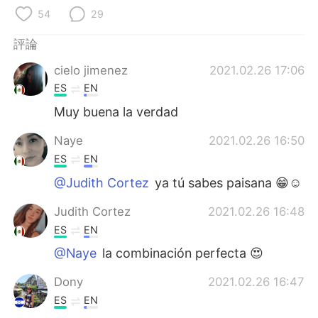
日本語
한국어
54
29
Русский
ไทย
評論
cielo jimenez
2021.02.26 17:06
Indonesia
Italiano
ES
EN
Türkçe
Tiếng Việt
Muy buena la verdad
Naye
2021.02.26 16:50
Português
ES
EN
@Judith Cortez
ya tú sabes paisana 😁☺
Judith Cortez
2021.02.26 16:48
ES
EN
@Naye
la combinación perfecta 😍
Dony
2021.02.26 16:47
ES
EN