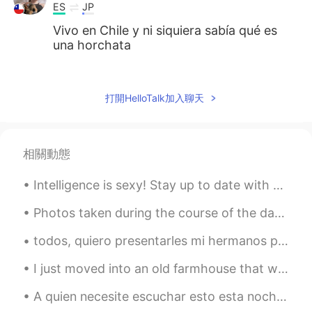
ES
JP
Vivo en Chile y ni siquiera sabía qué es
una horchata
Dony
2021.02.26 16:35
ES
EN
打開HelloTalk加入聊天
@tomgibo
😂 me gustan👍
Dulce María López Alcalá
2021.02.26 16:34
相關動態
ES
EN
En l
a semana pasada me di cuenta
Intelligence is sexy! Stay up to date with current news affairs around the world, increase your g...
que
yo
nunca había probado horchata
en mi vida.
Photos taken during the course of the day at Samuel H. Boardman State Scenic Corridor in Oregon. 😊💖😊
L
a semana pasada me di cuenta que
todos, quiero presentarles mi hermanos perro nuevo! ella se llama willow (Como un tipo de árbol e...
nunca había probado horchata en mi
vida.
I just moved into an old farmhouse that was built in the 1700s. I was home alone and filming an E...
A quien necesite escuchar esto esta noche ... Eres suficiente. Tu eres digno. Tu vida importa. Y ...
tomgibo
2021.02.26 16:33