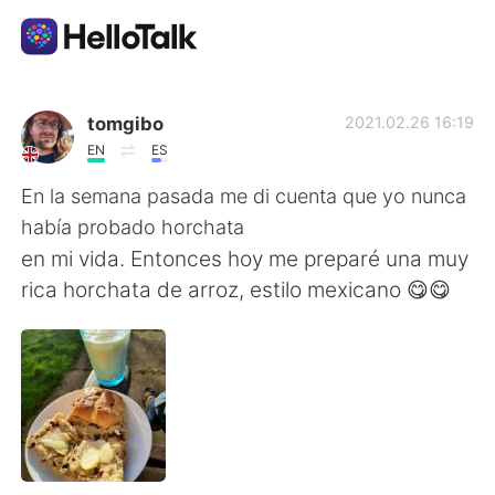
語言交換應用
tomgibo
2021.02.26 16:19
EN
ES
AI Grammar Checker
En la semana pasada me di cuenta que yo nunca
había probado horchata
繁體中文
en mi vida. Entonces hoy me preparé una muy
rica horchata de arroz, estilo mexicano 😋😋
English
简体中文
Español
العربية
Français
Deutsch