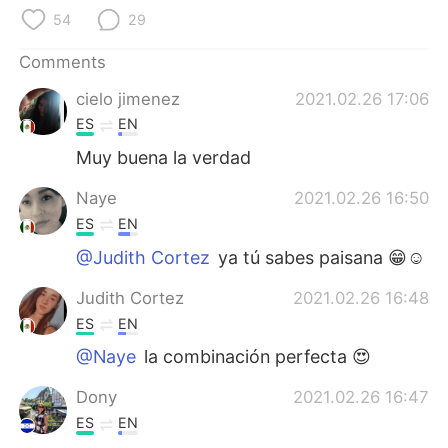
日本語
한국어
54
29
Русский
ไทย
Comments
cielo jimenez
2021.02.26 17:06
Indonesia
Italiano
ES
EN
Türkçe
Tiếng Việt
Muy buena la verdad
Naye
2021.02.26 16:50
Português
ES
EN
@Judith Cortez
ya tú sabes paisana 😁☺
Judith Cortez
2021.02.26 16:48
ES
EN
@Naye
la combinación perfecta 😍
Dony
2021.02.26 16:47
ES
EN