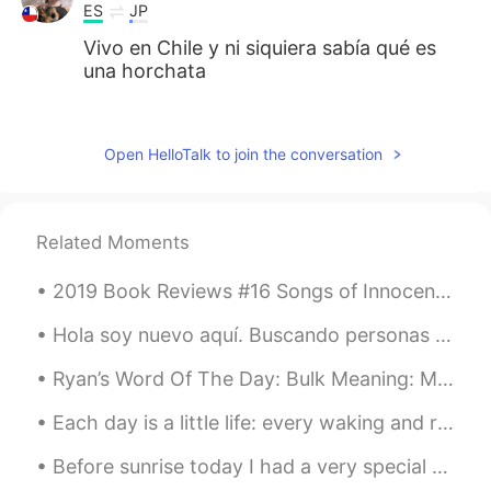
ES
JP
Vivo en Chile y ni siquiera sabía qué es
una horchata
Dony
2021.02.26 16:35
ES
EN
Open HelloTalk to join the conversation
@tomgibo
😂 me gustan👍
Dulce María López Alcalá
2021.02.26 16:34
Related Moments
ES
EN
En l
a semana pasada me di cuenta
2019 Book Reviews #16 Songs of Innocence and of Experience by William Blake. This poetry collec...
que
yo
nunca había probado horchata
en mi vida.
Hola soy nuevo aquí. Buscando personas que me ayuden con nivel básico de español para mejorar(: t...
L
a semana pasada me di cuenta que
Ryan’s Word Of The Day: Bulk Meaning: Most/majority of sth Example (1): “I spent the bulk of Ju...
nunca había probado horchata en mi
vida.
Each day is a little life: every waking and rising a little birth, every fresh morning a little y...
Before sunrise today I had a very special call and became connected with a new family member here...
tomgibo
2021.02.26 16:33