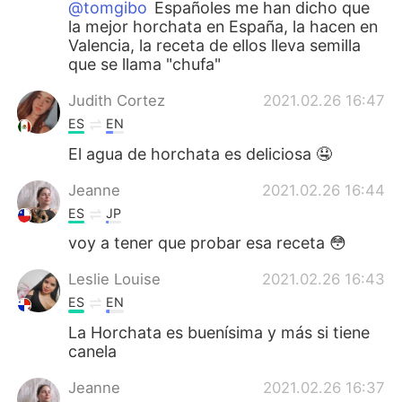
@tomgibo
Españoles me han dicho que
la mejor horchata en España, la hacen en
Valencia, la receta de ellos lleva semilla
que se llama "chufa"
Judith Cortez
2021.02.26 16:47
ES
EN
El agua de horchata es deliciosa 🤤
Jeanne
2021.02.26 16:44
ES
JP
voy a tener que probar esa receta 😳
Leslie Louise
2021.02.26 16:43
ES
EN
La Horchata es buenísima y más si tiene
canela
Jeanne
2021.02.26 16:37