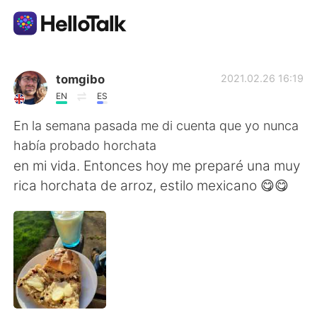
Language Exchange App
tomgibo
2021.02.26 16:19
EN
ES
AI Grammar Checker
En la semana pasada me di cuenta que yo nunca
había probado horchata
English
en mi vida. Entonces hoy me preparé una muy
rica horchata de arroz, estilo mexicano 😋😋
简体中文
繁體中文
Español
العربية
Français
Deutsch