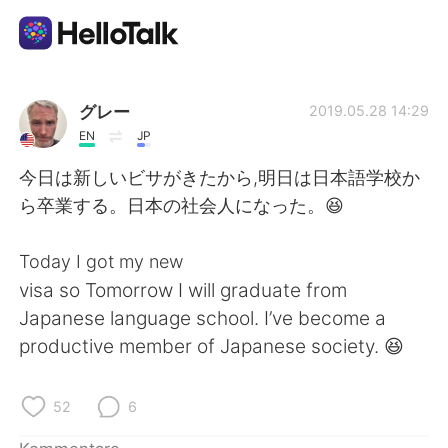
Sprachaustausch-App
グレー
2019.05.28 14:29
EN
JP
AI Grammar Checker
今日は新しいビサがきたから,明日は日本語学校か
ら卒業する。日本の社会人になった。😆
Deutsch
Today I got my new
visa so Tomorrow I will graduate from
English
简体中文
Japanese language school. I’ve become a
productive member of Japanese society. 😆
繁體中文
Español
العربية
Français
52
6