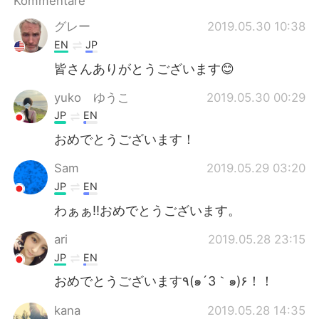
Kommentare
日本語
한국어
グレー
2019.05.30 10:38
Русский
ไทย
EN
JP
皆さんありがとうございます😊
Indonesia
Italiano
yuko ゆうこ
2019.05.30 00:29
Türkçe
Tiếng Việt
JP
EN
おめでとうございます！
Português
Sam
2019.05.29 03:20
JP
EN
わぁぁ‼︎おめでとうございます。
ari
2019.05.28 23:15
JP
EN
おめでとうございます٩(๑´3｀๑)۶！！
kana
2019.05.28 14:35