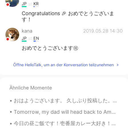
JP
KR
Congratulations 🎉 おめでとうございま
す！
kana
2019.05.28 14:30
JP
EN
おめでとうございます㊗️
Öffne HelloTalk, um an der Konversation teilzunehmen
Ähnliche Momente
おはようございます。 久しぶり投稿した。ずっとずっとテーゼの研究に忙しかった。😂😂 もううんざりだ！I'm fed up with research already. 😂😉 ちょっとだけ歌おうと...
Tomorrow, my dad will head back to America. Here are my 9 favorite pictures that I took this tri...
今日の昼ご飯です！壱番屋カレー大好き！！チーズカツカレーが一番好きです！3辛が美味しかったです〜💕 My lunch! I love Coco’s Curry!! My favorite is...