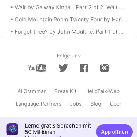
Wait by Galway Kinnell. Part 2 of 2. Wait. Don't go too early. You're tired. But everyone's ti...
Cold Mountain Poem Twenty Four by Han-Shan. Translated by Gary Snyder. When men see Han-Shan Th...
Forget thee? by John Moultrie. Part 1 of 3. “FORGET thee?”—If to dream by night, and muse on th...
Folge uns
AI Grammar
Press Kit
HelloTalk-Web
Language Partners
Jobs
Blog
Über
Lerne gratis Sprachen mit
50 Millionen
App öffnen