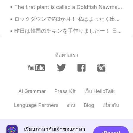
The first plant is called a Goldfish Newmanthan, so 😍cute.Then some cactus, money trees. and a l...
ロックダウンで約3か月！ 私はまったく出かけていません。出かけないと寂しくなるね！友達と会えなくてもとても寂しいです！ でもバルコニーから空を見ると幸せになる☺️ で、モルディブはただ綺麗な海と...
昨日は韓国のチキンを手作りましたー！ 日本人のhellotalk パートナーは "韓国人じゃないけどめっちゃ美味しそう"って言ったから嬉しくなったよ〜！ 先週Yangnyeom チキンも作ったけ...
ติดตามเรา
AI Grammar
Press Kit
เว็บ HelloTalk
Language Partners
งาน
Blog
เกี่ยวกับ
เรียนภาษากับเจ้าของภาษา