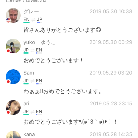
แสดงความคิดเห็น
Deutsch
日本語
グレー
2019.05.30 10:38
한국어
Русский
EN
JP
皆さんありがとうございます😊
Indonesia
Italiano
yuko ゆうこ
2019.05.30 00:29
Türkçe
Tiếng Việt
JP
EN
おめでとうございます！
Português
Sam
2019.05.29 03:20
JP
EN
わぁぁ‼︎おめでとうございます。
ari
2019.05.28 23:15
JP
EN
おめでとうございます٩(๑´3｀๑)۶！！
kana
2019.05.28 14:35