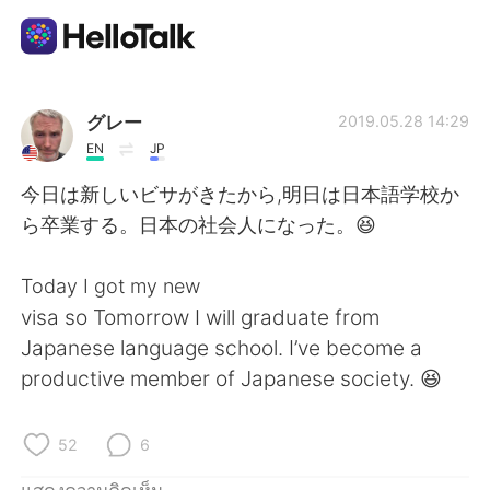
แอปแลกเปลี่ยนทางภาษา
グレー
2019.05.28 14:29
EN
JP
AI Grammar Checker
今日は新しいビサがきたから,明日は日本語学校か
ら卒業する。日本の社会人になった。😆
ไทย
Today I got my new
visa so Tomorrow I will graduate from
English
简体中文
Japanese language school. I’ve become a
productive member of Japanese society. 😆
繁體中文
Español
العربية
Français
52
6