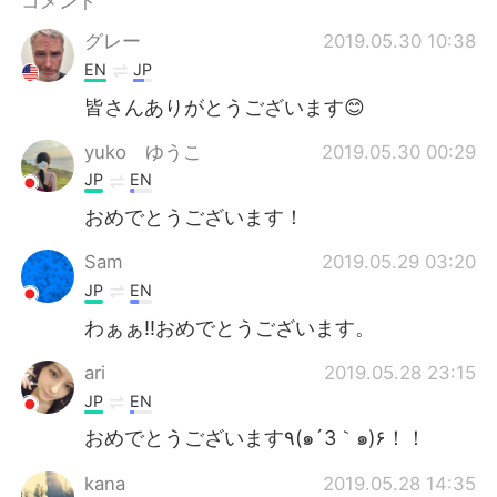
コメント
Deutsch
한국어
グレー
2019.05.30 10:38
Русский
ไทย
EN
JP
皆さんありがとうございます😊
Indonesia
Italiano
yuko ゆうこ
2019.05.30 00:29
Türkçe
Tiếng Việt
JP
EN
おめでとうございます！
Português
Sam
2019.05.29 03:20
JP
EN
わぁぁ‼︎おめでとうございます。
ari
2019.05.28 23:15
JP
EN
おめでとうございます٩(๑´3｀๑)۶！！
kana
2019.05.28 14:35