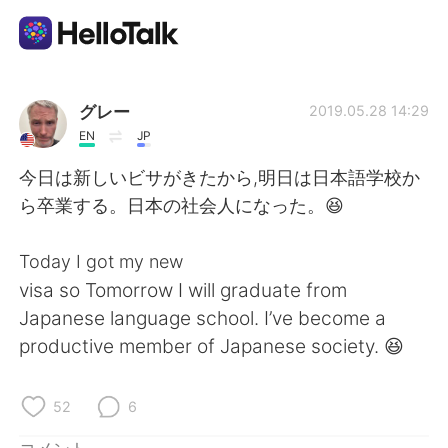
語学交換アプリ
グレー
2019.05.28 14:29
EN
JP
AI Grammar Checker
今日は新しいビサがきたから,明日は日本語学校か
ら卒業する。日本の社会人になった。😆
日本語
Today I got my new
visa so Tomorrow I will graduate from
English
简体中文
Japanese language school. I’ve become a
productive member of Japanese society. 😆
繁體中文
Español
العربية
Français
52
6