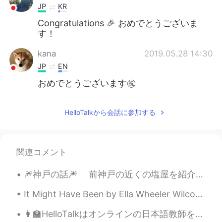
JP
KR
Congratulations 🎉 おめでとうございま
す！
kana
2019.05.28 14:30
JP
EN
おめでとうございます㊗️
HelloTalkから会話に参加する
関連コメント
🎆神戸の話🎆 前神戸の近くの塩屋を紹介したが、今回は神戸の話をしようと思います、特に神戸の博物館。 皆さん、どんな博物館が好きですか？美術か、歴史か、恐竜ですか？ 去年、神戸...
It Might Have Been by Ella Wheeler Wilcox. We will be what we could be. Do not say, "It mi...
👩‍🏫HelloTalkはオンラインの日本語教師を募集しています！ 🙋私たちは次の条件であなたを探しています： 1 流暢な日本語を話す：日本語関係科の学生、日本留学生、日本母語者。 2日本語...