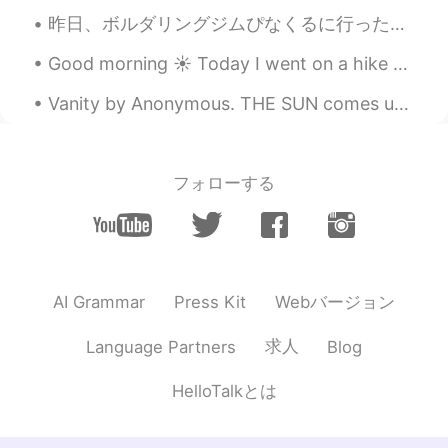
昨日、ボルダリングジムぴなくるに行った。めっちゃ楽しかった!! それに、ちょっと難しかった😅 名古屋に住んでいる人はいっしょに行きたい? ボルダリングが好きだけど、練習しかなければいけない。いっ...
Good morning ☀️ Today I went on a hike with my friends at horsetooth trail, it was very beautifu...
Vanity by Anonymous. THE SUN comes up and the sun goes down, And day and night are the same as o...
フォローする
Webバージョン
AI Grammar
Press Kit
求人
Language Partners
Blog
HelloTalkとは