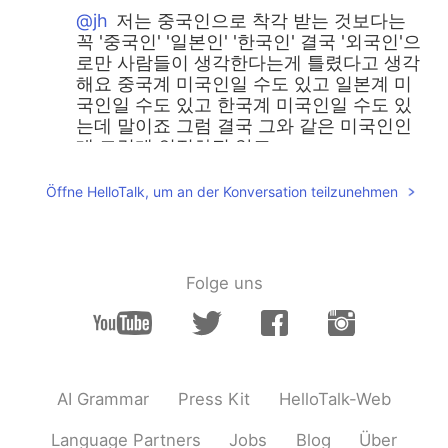
@jh
저는 중국인으로 착각 받는 것보다는
꼭 '중국인' '일본인' '한국인' 결국 '외국인'으
로만 사람들이 생각한다는게 틀렸다고 생각
해요 중국계 미국인일 수도 있고 일본계 미
국인일 수도 있고 한국계 미국인일 수도 있
는데 말이죠 그럼 결국 그와 같은 미국인인
데 그렇게 인정하진 않죠
올리
2019.07.27 13:44
Öffne HelloTalk, um an der Konversation teilzunehmen
EN
KR
@Jon
헐 그건 정말 심각하네요 ㄷㄷ 어째서
그 아이들이 그런 말을... 백인이 아니면
Folge uns
"you don't belong here"라는 인식이 참 안
타까운 거 같아요
올리
2019.07.27 13:39
EN
KR
AI Grammar
Press Kit
HelloTalk-Web
@Jeongyeon Jayne 정연
Ugh seriously
it's so frustrating! And the worst part is
Language Partners
Jobs
Blog
Über