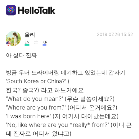
Sprachaustausch-App
올리
2019.07.26 15:52
EN
KR
AI Grammar Checker
아 싫다 진짜
Deutsch
방금 우버 드라이버랑 얘기하고 있었는데 갑자기
'South Korea or China?' (
한국? 중국?) 라고 하느거에요
English
简体中文
'What do you mean?' (무슨 말씀이세요?)
'Where are you from?' (어디서 온거에요?)
繁體中文
Español
'I was born here' (저 여기서 태어났는데요)
'No, like where are you *really* from?' (아니 근
العربية
Français
데 진짜로 어디서 왔냐고)