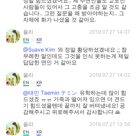
정말 힘드셨겠어요.. 제 주변인들도 교포인
사람들이 있어서 그 고충을 조금 알 것도 같
습니다.. 그런 질문을 왜 받아야하는지.. 그
자체에 화가 나셨을 것 같아요.
올리
2019.07.27 14:07
EN
KR
@Suave Kim
와 정말 황당하셨겠네요 ;; 참
무례한 말인데도 그것을 인식 못하는게 제일
답답한 면인 거 같아요
올리
2019.07.27 14:02
EN
KR
@태민 Taemin テミン
유학하는데 많이 힘
드셨죠 ㅠㅠ 가족과 떨어져 있으면 더 견드
기 힘드셨을텐데 끝까지 잘 버텨냈네요! 공
감해주시고 위로해주셔서 감사합니다 🙏
올리
2019.07.27 13:56
EN
KR