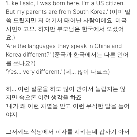
日本語
한국어
'Like I said, I was born here. I'm a US citizen.
But my parents are from South Korea.' (이미 말
Русский
ไทย
씀 드렸지만 저 여기서 태어난 사람이에요. 미국
시민이고요. 하지만 부모님은 한국에서 오셨어
Indonesia
Italiano
요.)
'Are the languages they speak in China and
Türkçe
Tiếng Việt
Korea different?' (중국과 한국에서는 다른 언어
를 쓰나요?)
Português
'Yes... very different.' (네... 많이 다르죠)
하... 이런 질문을 하도 많이 받아서 놀랍지는 않
지만 속으론 이런 생각을 하죠
'내가 왜 이런 차별을 받고 이런 무식한 말을 들어
야지'
그저께도 식당에서 피자를 시키는데 갑자기 아저