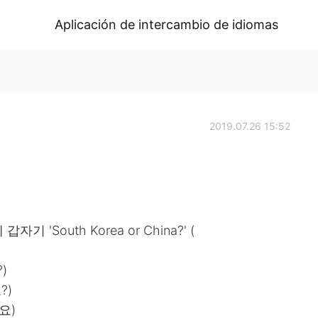
Aplicación de intercambio de idiomas
2019.07.26 15:52
South Korea or China?' (
)
?)
데요)