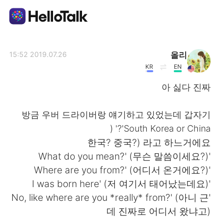
تطبيق تبادل اللغة
올리
2019.07.26 15:52
KR
EN
AI Grammar Checker
아 싫다 진짜
العربية
방금 우버 드라이버랑 얘기하고 있었는데 갑자기
'South Korea or China?' (
한국? 중국?) 라고 하느거에요
English
简体中文
'What do you mean?' (무슨 말씀이세요?)
'Where are you from?' (어디서 온거에요?)
繁體中文
Español
'I was born here' (저 여기서 태어났는데요)
'No, like where are you *really* from?' (아니 근
Français
Deutsch
데 진짜로 어디서 왔냐고)