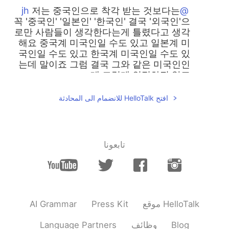
저는 중국인으로 착각 받는 것보다는
@jh
꼭 '중국인' '일본인' '한국인' 결국 '외국인'으
로만 사람들이 생각한다는게 틀렸다고 생각
해요 중국계 미국인일 수도 있고 일본계 미
국인일 수도 있고 한국계 미국인일 수도 있
는데 말이죠 그럼 결국 그와 같은 미국인인
데 그렇게 인정하진 않죠
2019.07.27 13:44
올리
افتح HelloTalk للانضمام الى المحادثة
KR
EN
헐 그건 정말 심각하네요 ㄷㄷ 어째서
@Jon
그 아이들이 그런 말을... 백인이 아니면
تابعونا
"you don't belong here"라는 인식이 참 안
타까운 거 같아요
2019.07.27 13:39
올리
KR
EN
AI Grammar
Press Kit
موقع HelloTalk
Ugh seriously
@Jeongyeon Jayne 정연
it's so frustrating! And the worst part is
Language Partners
وظائف
Blog