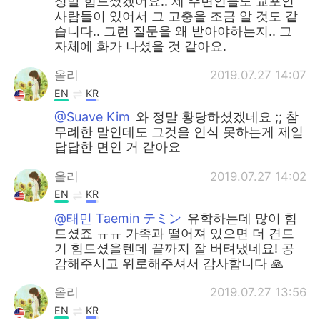
정말 힘드셨겠어요.. 제 주변인들도 교포인
사람들이 있어서 그 고충을 조금 알 것도 같
습니다.. 그런 질문을 왜 받아야하는지.. 그
자체에 화가 나셨을 것 같아요.
올리
2019.07.27 14:07
EN
KR
@Suave Kim
와 정말 황당하셨겠네요 ;; 참
무례한 말인데도 그것을 인식 못하는게 제일
답답한 면인 거 같아요
올리
2019.07.27 14:02
EN
KR
@태민 Taemin テミン
유학하는데 많이 힘
드셨죠 ㅠㅠ 가족과 떨어져 있으면 더 견드
기 힘드셨을텐데 끝까지 잘 버텨냈네요! 공
감해주시고 위로해주셔서 감사합니다 🙏
올리
2019.07.27 13:56
EN
KR