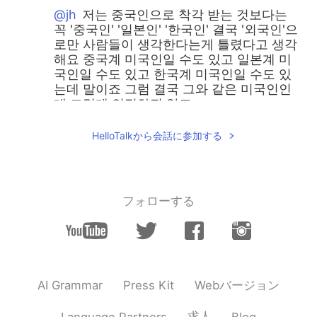
@jh
저는 중국인으로 착각 받는 것보다는
꼭 '중국인' '일본인' '한국인' 결국 '외국인'으
로만 사람들이 생각한다는게 틀렸다고 생각
해요 중국계 미국인일 수도 있고 일본계 미
국인일 수도 있고 한국계 미국인일 수도 있
는데 말이죠 그럼 결국 그와 같은 미국인인
데 그렇게 인정하진 않죠
올리
2019.07.27 13:44
HelloTalkから会話に参加する
EN
KR
@Jon
헐 그건 정말 심각하네요 ㄷㄷ 어째서
그 아이들이 그런 말을... 백인이 아니면
フォローする
"you don't belong here"라는 인식이 참 안
타까운 거 같아요
올리
2019.07.27 13:39
EN
KR
Webバージョン
AI Grammar
Press Kit
@Jeongyeon Jayne 정연
Ugh seriously
it's so frustrating! And the worst part is
求人
Language Partners
Blog