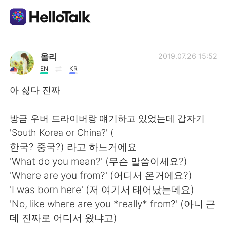
語学交換アプリ
올리
2019.07.26 15:52
EN
KR
AI Grammar Checker
아 싫다 진짜
日本語
방금 우버 드라이버랑 얘기하고 있었는데 갑자기
'South Korea or China?' (
한국? 중국?) 라고 하느거에요
English
简体中文
'What do you mean?' (무슨 말씀이세요?)
'Where are you from?' (어디서 온거에요?)
繁體中文
Español
'I was born here' (저 여기서 태어났는데요)
'No, like where are you *really* from?' (아니 근
العربية
Français
데 진짜로 어디서 왔냐고)