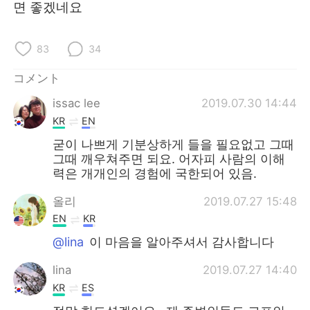
면 좋겠네요
83
34
コメント
issac lee
2019.07.30 14:44
KR
EN
굳이 나쁘게 기분상하게 들을 필요없고 그때
그때 깨우쳐주면 되요. 어자피 사람의 이해
력은 개개인의 경험에 국한되어 있음.
올리
2019.07.27 15:48
EN
KR
@lina
이 마음을 알아주셔서 감사합니다
lina
2019.07.27 14:40
KR
ES